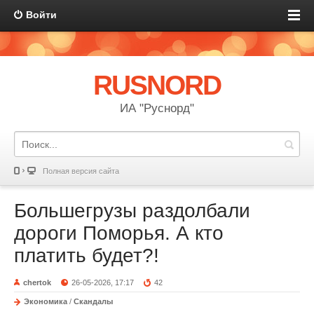
Войти
RUSNORD
ИА "Руснорд"
Полная версия сайта
Большегрузы раздолбали
дороги Поморья. А кто
платить будет?!
chertok
26-05-2026, 17:17
42
Экономика
/
Скандалы