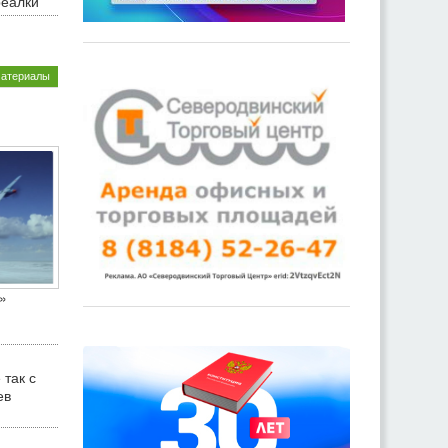
реалки
материалы
»
 так с
ев