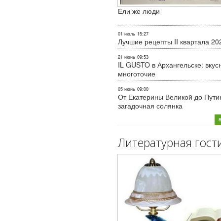
Ели же люди
01 июль
15:27
Лучшие рецепты II квартала 20
21 июнь
09:53
IL GUSTO в Архангельске: вкус
многоточие
05 июнь
09:00
От Екатерины Великой до Пути
загадочная солянка
Литературная гост