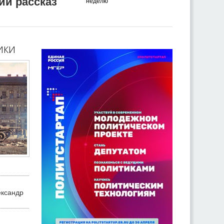
ий рассказ
неделю
ики
ександр