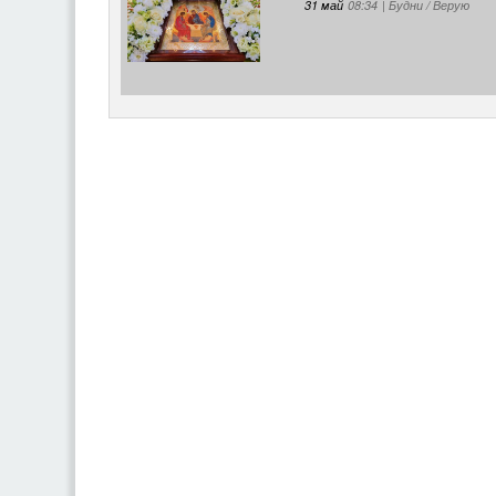
31 май
08:34
|
Будни / Верую