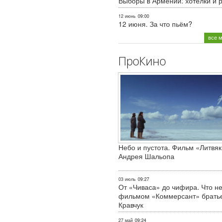
Выборы в Армении: хотелки и 
12 июнь
09:00
12 июня. За что пьём?
все 
ПроКино
Небо и пустота. Фильм «Литвяк
Андрея Шальопа
03 июль
09:27
От «Чиваса» до чифира. Что не
фильмом «Коммерсант» брать
Кравчук
27 май
09:24