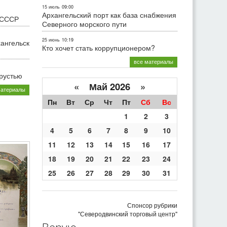
15 июль
09:00
Архангельский порт как база снабжения
 СССР
Северного морского пути
25 июнь
10:19
хангельск
Кто хочет стать коррупционером?
все материалы
грустью
«
Май 2026
»
материалы
Пн
Вт
Ср
Чт
Пт
Сб
Вс
1
2
3
4
5
6
7
8
9
10
11
12
13
14
15
16
17
18
19
20
21
22
23
24
25
26
27
28
29
30
31
Спонсор рубрики
"Северодвинский торговый центр"