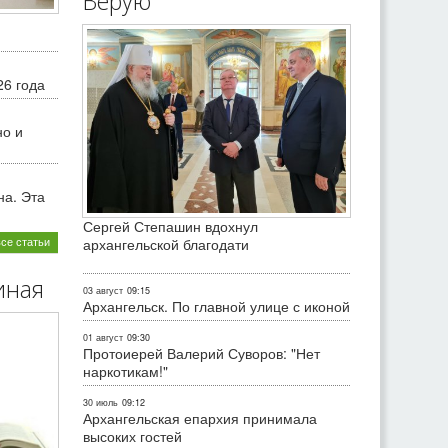
Верую
26 года
но и
на. Эта
Сергей Степашин вдохнул
все статьи
архангельской благодати
иная
03 август
09:15
Архангельск. По главной улице с иконой
01 август
09:30
Протоиерей Валерий Суворов: "Нет
наркотикам!"
30 июль
09:12
Архангельская епархия принимала
высоких гостей