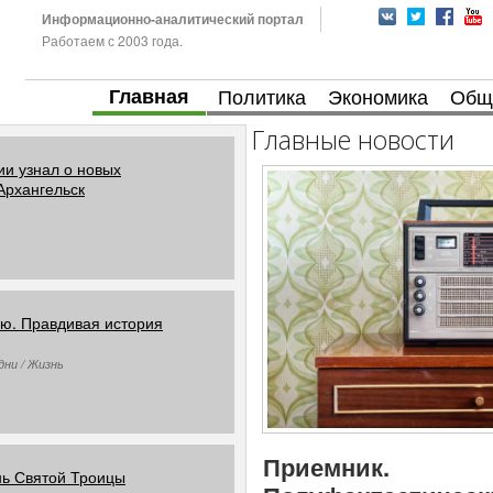
Информационно-аналитический портал
Работаем с 2003 года.
Главная
Политика
Экономика
Общ
Главные новости
ии узнал о новых
Архангельск
ю. Правдивая история
дни / Жизнь
Приемник.
нь Святой Троицы