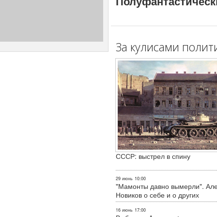
Полуфантастическ
За кулисами полит
СССР: выстрел в спину
29 июнь
10:00
"Мамонты давно вымерли". Ал
Новиков о себе и о других
16 июнь
17:00