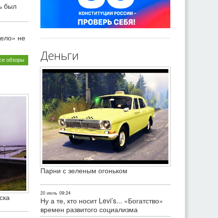
ь был
ело» не
Деньги
се обзоры
Парни с зеленым огоньком
20 июль
09:24
ска
Ну а те, кто носит Levi’s... «Богатство»
времен развитого социализма