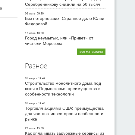
Серебренникову снизили на 50 тысяч
ив
06 июль
09:30
Без потерпевших. Странное дело Юлии
Федоровой
17 июнь
13:50
Город неумытых, или «Привет» от
чистюли Морозова
все материалы
Разное
05 август
14:49
Строительство монолитного дома под
ключ в Подмосковье: преимущества и
особенности технологии
05 август
14:48
Торговля акциями США: преимущества
для частных инвесторов и особенности
рынка
22 июль
15:09
Как оплачивать зарубежные сервисы из