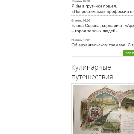
13 июль
09:33
Я бы в грузчики пошел.
«Непрестижные» профессии в
01 июль
09:00
Елена Серова, сценарист: «Ар
– город теплых людей»
26 июнь
10:02
Об архангельском трамвае. С 
все 
Кулинарные
путешествия