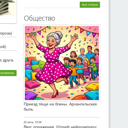
все статьи
Общество
проза)
кой)
 друга.
материалы
Приезд тёщи на блины. Архангельская
быль
23 июль
10:04
Вкус поражения. Штраф нейрохирургу