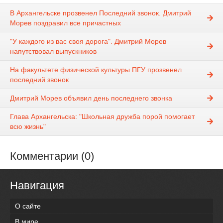
В Архангельске прозвенел Последний звонок. Дмитрий
Морев поздравил все причастных
"У каждого из вас своя дорога". Дмитрий Морев
напутствовал выпускников
На факультете физической культуры ПГУ прозвенел
последний звонок
Дмитрий Морев объявил день последнего звонка
Глава Архангельска: "Школьная дружба порой помогает
всю жизнь"
Комментарии (0)
Навигация
О сайте
В мире