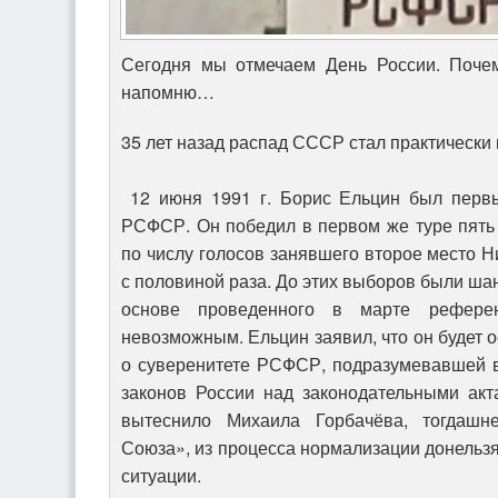
Сегодня мы отмечаем День России. Поче
напомню…
35 лет назад распад СССР стал практически
12 июня 1991 г. Борис Ельцин был первы
РСФСР. Он победил в первом же туре пять 
по числу голосов занявшего второе место Н
с половиной раза. До этих выборов были ша
основе проведенного в марте референ
невозможным. Ельцин заявил, что он будет 
о суверенитете РСФСР, подразумевавшей в
законов России над законодательными ак
вытеснило Михаила Горбачёва, тогдашне
Союза», из процесса нормализации донельз
ситуации.