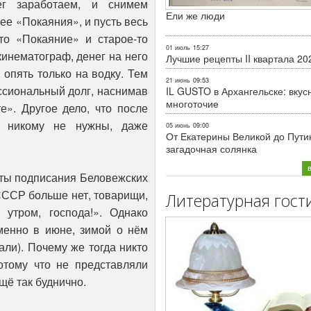
нег заработаем, и снимем
Ели же люди
е «Покаяния», и пусть весь
что «Покаяние» и старое-то
01 июль
15:27
кинематограф, денег на него
Лучшие рецепты II квартала 20
 опять только на водку. Тем
21 июнь
09:53
ссиональный долг, наснимав
IL GUSTO в Архангельске: вкус
многоточие
е». Другое дело, что после
сь никому не нужны, даже
05 июнь
09:00
От Екатерины Великой до Пути
загадочная солянка
аты подписания Беловежских
СССР больше нет, товарищи,
Литературная гост
 утром, господа!». Однако
менно в июне, зимой о нём
ли). Почему же тогда никто
отому что не представляли
ещё так буднично.