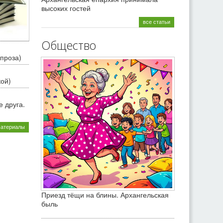
высоких гостей
все статьи
Общество
проза)
кой)
 друга.
материалы
Приезд тёщи на блины. Архангельская
быль