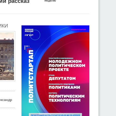
ий рассказ
неделю
ики
ександр