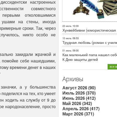
иссидентски настроенных
твенности совместного
я первыми отколовшимися
 ушами на стены, иногда
22 июль
10:00
примерные сроки. Так, через
Хунвейбивни (юмористическая 
лучилось, никто особо не
10 июль
09:53
Трудная любовь (роман с учил
01 июнь
09:00
вально закидали жрачкой и
Как маленький папа нашел себе
К Дню защиты детей
а помойке себе нашедшими,
 тому времени денег в наших
все 
?
Архивы
заначки, а у большинства
Август 2026 (90)
Июль 2026 (370)
 поделился на тех, кто умеет
Июнь 2026 (412)
бен ходить на службу от 9 до
Май 2026 (342)
вое народонаселение, просто
Апрель 2026 (417)
Март 2026 (371)