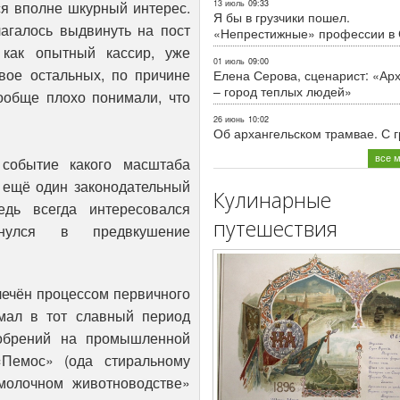
я вполне шкурный интерес.
13 июль
09:33
Я бы в грузчики пошел.
агалось выдвинуть на пост
«Непрестижные» профессии в
 как опытный кассир, уже
01 июль
09:00
Двое остальных, по причине
Елена Серова, сценарист: «Ар
– город теплых людей»
ообще плохо понимали, что
26 июнь
10:02
Об архангельском трамвае. С 
все 
событие какого масштаба
я ещё один законодательный
Кулинарные
едь всегда интересовался
путешествия
нулся в предвкушение
влечён процессом первичного
имал в тот славный период
добрений на промышленной
«Пемос» (ода стиральному
молочном животноводстве»