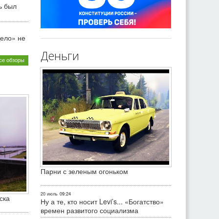
ь был
ело» не
Деньги
се обзоры
Парни с зеленым огоньком
20 июль
09:24
ска
Ну а те, кто носит Levi’s... «Богатство»
времен развитого социализма