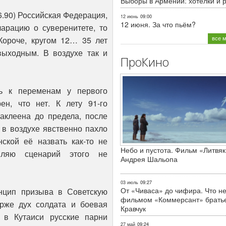
Выборы в Армении: хотелки и 
06.90) Российская Федерация,
12 июнь
09:00
12 июня. За что пьём?
арацию о суверенитете, то
все 
Короче, кругом 12… 35 лет
выходным. В воздухе так и
ПроКино
ь к переменам у первого
н, что нет. К лету 91-го
аклеена до предела, после
 в воздухе явственно пахло
нской её назвать как-то не
Небо и пустота. Фильм «Литвяк
вляю сценарий этого не
Андрея Шальопа
03 июль
09:27
От «Чиваса» до чифира. Что не
нцип призыва в Советскую
фильмом «Коммерсант» брать
рже дух солдата и боевая
Кравчук
ь в Кутаиси русские парни
27 май
09:24