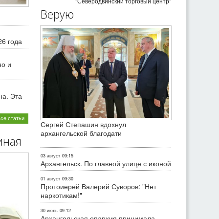
"Северодвинский торговый центр"
Верую
26 года
но и
на. Эта
все статьи
Сергей Степашин вдохнул
архангельской благодати
иная
03 август
09:15
Архангельск. По главной улице с иконой
01 август
09:30
Протоиерей Валерий Суворов: "Нет
наркотикам!"
30 июль
09:12
Архангельская епархия принимала