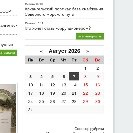
15 июль
09:00
Архангельский порт как база снабжения
 СССР
Северного морского пути
25 июнь
10:19
хангельск
Кто хочет стать коррупционером?
все материалы
грустью
«
Август 2026 »
материалы
Пн
Вт
Ср
Чт
Пт
Сб
Вс
1
2
3
4
5
6
7
8
9
10
11
12
13
14
15
16
17
18
19
20
21
22
23
24
25
26
27
28
29
30
31
Спонсор рубрики