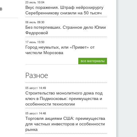
23 июль
10:04
Вкус поражения. Штраф нейрохирургу
ив
Серебренникову снизили на 50 тысяч
06 июль
09:30
Без потерпевших. Странное дело Юлии
Федоровой
17 июнь
13:50
Город неумытых, или «Привет» от
чистюли Морозова
все материалы
Разное
05 август
14:49
Строительство монолитного дома под
ключ в Подмосковье: преимущества и
особенности технологии
05 август
14:48
Торговля акциями США: преимущества
для частных инвесторов и особенности
рынка