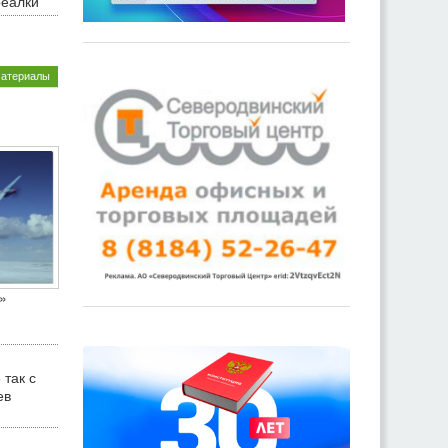
реалки
материалы
»
 так с
ев