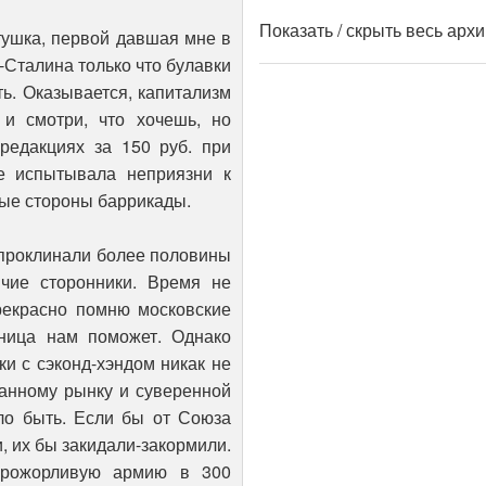
Показать / скрыть весь арх
ушка, первой давшая мне в
-Сталина только что булавки
ть. Оказывается, капитализм
и смотри, что хочешь, но
редакциях за 150 руб. при
е испытывала неприязни к
ные стороны баррикады.
 проклинали более половины
чие сторонники. Время не
рекрасно помню московские
аница нам поможет. Однако
и с сэконд-хэндом никак не
ванному рынку и суверенной
гло быть. Если бы от Союза
, их бы закидали-закормили.
прожорливую армию в 300