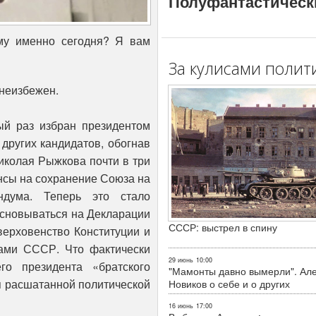
Полуфантастическ
му именно сегодня? Я вам
За кулисами полит
 неизбежен.
й раз избран президентом
других кандидатов, обогнав
иколая Рыжкова почти в три
нсы на сохранение Союза на
дума. Теперь это стало
основываться на Декларации
СССР: выстрел в спину
ерховенство Конституции и
тами СССР. Что фактически
29 июнь
10:00
го президента «братского
"Мамонты давно вымерли". Ал
я расшатанной политической
Новиков о себе и о других
16 июнь
17:00