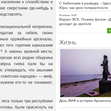
население к спокойствию и
С Хабенским в разведку. «Здес
кие сверстники где-нибудь в
Юра» как урок толерантности
редставлять.
28 апрель
15:00
Воруют ВСЕ. Почему фильм «Д
доходит до зрителя
межнациональной неприязни,
в
лдатам за гибель своих
нные оружейные арсеналы,
Жизнь
ез того горячим кавказским
? А законы кровной мести,
ререзав всю родню обидчика
 зёрна гнева пали бы на
ю утверждать, что акынами
о советских народов» — миф,
ужели кто-то не понимает,
 лета только три республики
День ВМФ в истории Архангель
готовы были присягнуть на