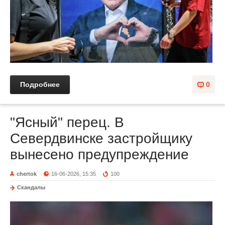
Подробнее
0
"Ясный" перец. В
Севердвинске застройщику
вынесено предупреждение
chertok
16-06-2026, 15:35
100
Скандалы