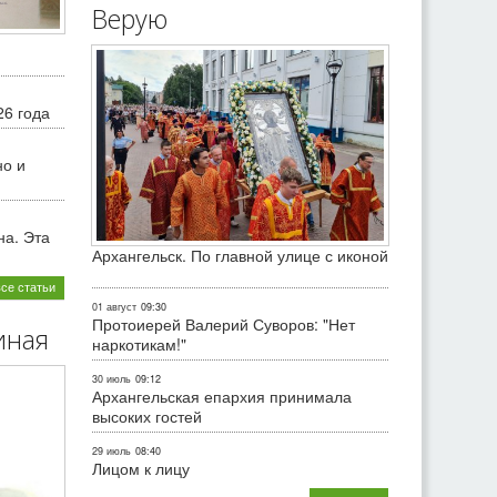
Верую
26 года
но и
на. Эта
Архангельск. По главной улице с иконой
все статьи
01 август
09:30
Протоиерей Валерий Суворов: "Нет
иная
наркотикам!"
30 июль
09:12
Архангельская епархия принимала
высоких гостей
29 июль
08:40
Лицом к лицу