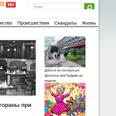
ество
Происшествия
Скандалы
Жизнь
Дойти и не споткнуться.
Депутаты АрхГорДумы за
неделю
тораны при