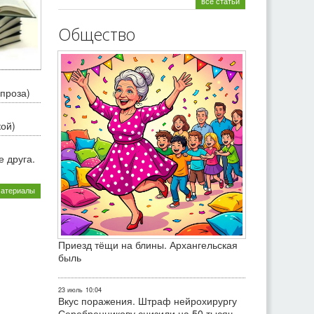
все статьи
Общество
проза)
кой)
 друга.
материалы
Приезд тёщи на блины. Архангельская
быль
23 июль
10:04
Вкус поражения. Штраф нейрохирургу
Серебренникову снизили на 50 тысяч