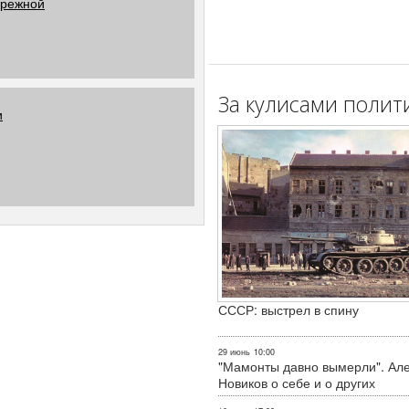
ережной
За кулисами полит
и
СССР: выстрел в спину
29 июнь
10:00
"Мамонты давно вымерли". Ал
Новиков о себе и о других