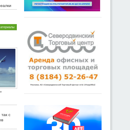
реалки
материалы
»
 так с
ев