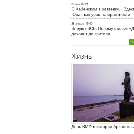
27 май
09:24
С Хабенским в разведку. «Здес
Юра» как урок толерантности
28 апрель
15:00
Воруют ВСЕ. Почему фильм «Д
доходит до зрителя
в
Жизнь
День ВМФ в истории Архангель