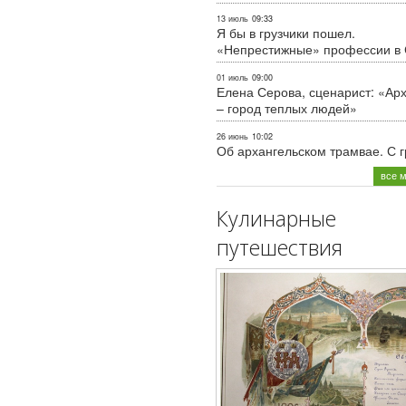
13 июль
09:33
Я бы в грузчики пошел.
«Непрестижные» профессии в
01 июль
09:00
Елена Серова, сценарист: «Ар
– город теплых людей»
26 июнь
10:02
Об архангельском трамвае. С 
все 
Кулинарные
путешествия