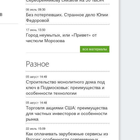
06 июль
09:30
ив
Без потерпевших. Странное дело Юлии
Федоровой
17 июнь
13:50
Город неумытых, или «Привет» от
чистюли Морозова
все материалы
Разное
05 август
14:49
Строительство монолитного дома под
ключ в Подмосковье: преимущества и
особенности технологии
05 август
14:48
Торговля акциями США: преимущества
для частных инвесторов и особенности
рынка
22 июль
15:09
Как оплачивать зарубежные сервисы из
России: особенности современных