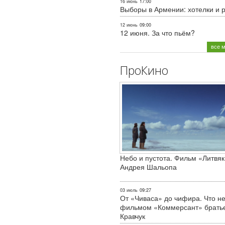
16 июнь
17:00
Выборы в Армении: хотелки и 
12 июнь
09:00
12 июня. За что пьём?
все 
ПроКино
Небо и пустота. Фильм «Литвяк
Андрея Шальопа
03 июль
09:27
От «Чиваса» до чифира. Что не
фильмом «Коммерсант» брать
Кравчук