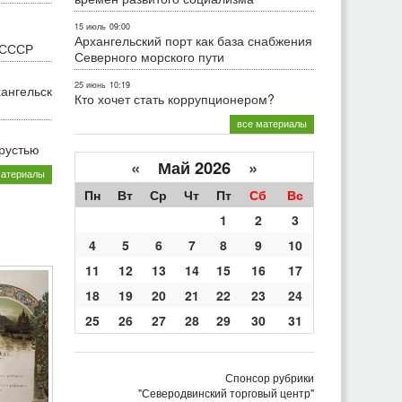
15 июль
09:00
Архангельский порт как база снабжения
 СССР
Северного морского пути
25 июнь
10:19
хангельск
Кто хочет стать коррупционером?
все материалы
грустью
«
Май 2026
»
материалы
Пн
Вт
Ср
Чт
Пт
Сб
Вс
1
2
3
4
5
6
7
8
9
10
11
12
13
14
15
16
17
18
19
20
21
22
23
24
25
26
27
28
29
30
31
Спонсор рубрики
"Северодвинский торговый центр"