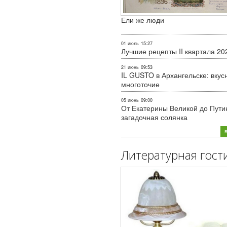
Ели же люди
01 июль
15:27
Лучшие рецепты II квартала 20
21 июнь
09:53
IL GUSTO в Архангельске: вкус
многоточие
05 июнь
09:00
От Екатерины Великой до Пути
загадочная солянка
Литературная гост