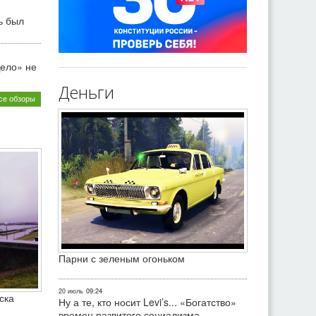
ь был
ело» не
Деньги
се обзоры
Парни с зеленым огоньком
20 июль
09:24
ска
Ну а те, кто носит Levi’s... «Богатство»
времен развитого социализма