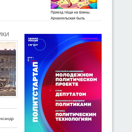
Приезд тёщи на блины.
Архангельская быль
ики
ександр