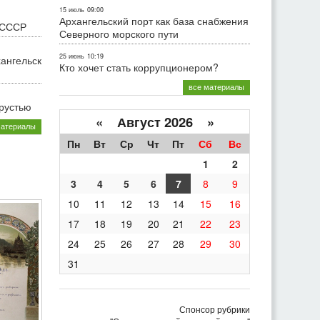
15 июль
09:00
Архангельский порт как база снабжения
 СССР
Северного морского пути
25 июнь
10:19
хангельск
Кто хочет стать коррупционером?
все материалы
грустью
«
Август 2026 »
материалы
Пн
Вт
Ср
Чт
Пт
Сб
Вс
1
2
3
4
5
6
7
8
9
10
11
12
13
14
15
16
17
18
19
20
21
22
23
24
25
26
27
28
29
30
31
Спонсор рубрики