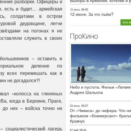
Выборы в Армении: хотелки и 
ренние разборки. Офицеры и
о, есть и будет… армейская
12 июнь
09:00
12 июня. За что пьём?
сь, солдатами в остром
все 
уровой дедовщине, легче
 звёздами на погонах я не
ПроКино
оставляли служить в своих
большевиков – оставить в
ториальное деление по
зу всех перемешать как в
лин не догадался?!
Небо и пустота. Фильм «Литвяк
Андрея Шальопа
вал «колосса на глиняных
Ва, когда в Берлине, Праге,
03 июль
09:27
е до них – войска точно не
От «Чиваса» до чифира. Что не
фильмом «Коммерсант» брать
Кравчук
– социалистический лагерь
27 май
09:24