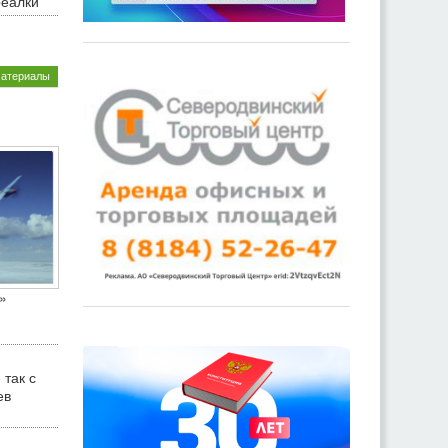
реалки
материалы
»
 так с
ев