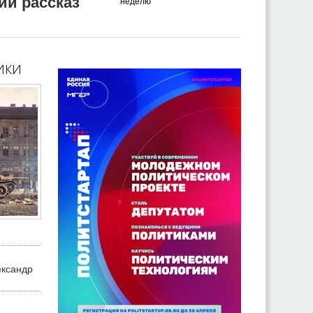
ий рассказ
неделю
ики
ександр