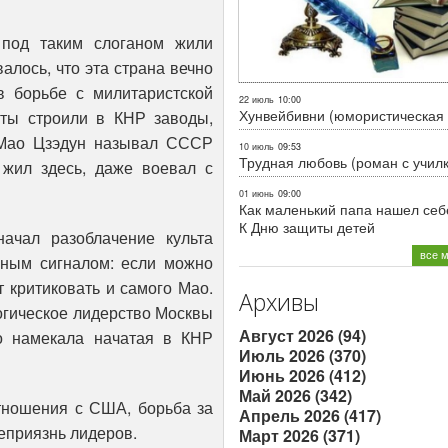
 под таким слоганом жили
алось, что эта страна вечно
 борьбе с милитаристской
22 июль
10:00
Хунвейбивни (юмористическая 
сты строили в КНР заводы,
 Мао Цзэдун называл СССР
10 июль
09:53
Трудная любовь (роман с учил
 жил здесь, даже воевал с
01 июнь
09:00
Как маленький папа нашел себе
К Дню защиты детей
ачал разоблачение культа
все 
сным сигналом: если можно
т критиковать и самого Мао.
Архивы
огическое лидерство Москвы
Август 2026 (94)
о намекала начатая в КНР
Июль 2026 (370)
Июнь 2026 (412)
Май 2026 (342)
отношения с США, борьба за
Апрель 2026 (417)
еприязнь лидеров.
Март 2026 (371)