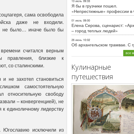
13 июль
09:33
Я бы в грузчики пошел.
«Непрестижные» профессии в
 соцлагеря, сама освободила
ойска даже не входили.
01 июль
09:00
Елена Серова, сценарист: «Ар
ам не было… иначе было бы
– город теплых людей»
26 июнь
10:02
Об архангельском трамвае. С 
 времени считался верным
все 
ы правления, близкие к
ют, со сталинскими.
Кулинарные
путешествия
 и не захотел становиться
лишком самостоятельную
л относительную свободу
азвали – конвергенцией), не
я к единоличному лидерству
. Югославию исключили из