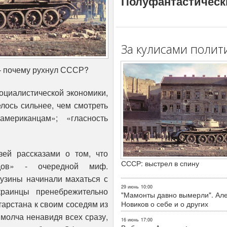
Полуфантастическ
За кулисами полит
– почему рухнул СССР?
оциалистической экономики,
лось сильнее, чем смотреть
американцам»; «гласность
зей рассказами о том, что
СССР: выстрел в спину
одов» - очередной миф.
рузины начинали махаться с
29 июнь
10:00
краинцы пренебрежительно
"Мамонты давно вымерли". Ал
тарстана к своим соседям из
Новиков о себе и о других
молча ненавидя всех сразу,
16 июнь
17:00