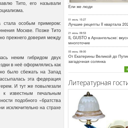
равлю Тито, его называли
Ели же люди
социализма.
01 июль
15:27
а стала особым примером:
Лучшие рецепты II квартала 20
чинения Москве. Позже Тито
21 июнь
09:53
 но прежнего доверия между
IL GUSTO в Архангельске: вкус
многоточие
05 июнь
09:00
От Екатерины Великой до Пути
ась неким гибридом двух
загадочная солянка
здки в неё оформлялись как
жно было сбежать на Запад
Рассыпалась эта федерация
Литературная гост
герем. И тут же повылезали
о к известным печальным
нности подобного «братства
ни исключительно на страхе