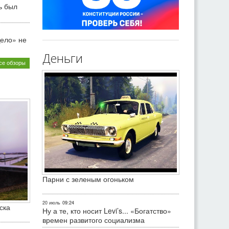
ь был
ело» не
Деньги
се обзоры
Парни с зеленым огоньком
20 июль
09:24
ска
Ну а те, кто носит Levi’s... «Богатство»
времен развитого социализма