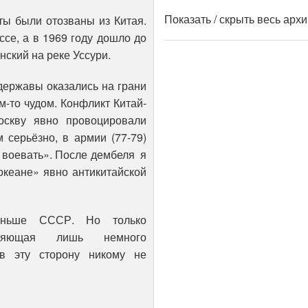
Показать / скрыть весь арх
ты были отозваны из Китая.
се, а в 1969 году дошло до
ский на реке Уссури.
державы оказались на грани
м-то чудом. Конфликт Китай-
оскву явно провоцировали
 серьёзно, в армии (77-79)
 воевать». После дембеля я
океане» явно антикитайской
аньше СССР. Но только
авляющая лишь немного
 в эту сторону никому не