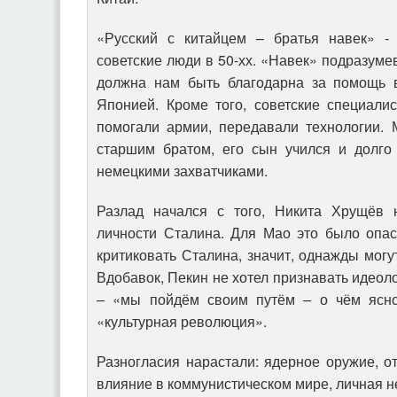
«Русский с китайцем – братья навек» -
советские люди в 50-хх. «Навек» подразумев
должна нам быть благодарна за помощь в
Японией. Кроме того, советские специали
помогали армии, передавали технологии.
старшим братом, его сын учился и долго
немецкими захватчиками.
Разлад начался с того, Никита Хрущёв н
личности Сталина. Для Мао это было опа
критиковать Сталина, значит, однажды могу
Вдобавок, Пекин не хотел признавать идеол
– «мы пойдём своим путём – о чём ясн
«культурная революция».
Разногласия нарастали: ядерное оружие, 
влияние в коммунистическом мире, личная н