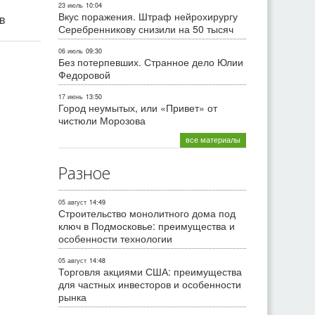
23 июль
10:04
Вкус поражения. Штраф нейрохирургу
ив
Серебренникову снизили на 50 тысяч
06 июль
09:30
Без потерпевших. Странное дело Юлии
Федоровой
17 июнь
13:50
Город неумытых, или «Привет» от
чистюли Морозова
все материалы
Разное
05 август
14:49
Строительство монолитного дома под
ключ в Подмосковье: преимущества и
особенности технологии
05 август
14:48
Торговля акциями США: преимущества
для частных инвесторов и особенности
рынка