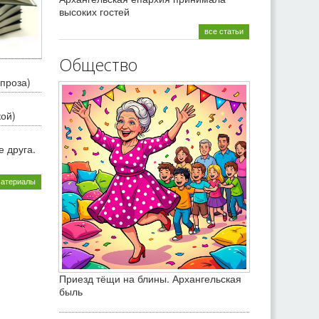
высоких гостей
все статьи
Общество
проза)
кой)
 друга.
материалы
Приезд тёщи на блины. Архангельская
быль