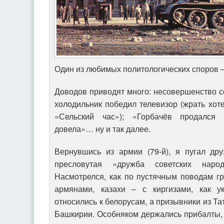
Один из любимых политологических споров 
Доводов приводят много: несовершенство с
холодильник победил телевизор (жрать хоте
«Сельский час»); «Горбачёв продался 
довела»… ну и так далее.
Вернувшись из армии (79-й), я пугал дру
пресловутая «дружба советских нар
Насмотрелся, как по пустячным поводам г
армянами, казахи – с киргизами, как у
относились к белорусам, а призывники из Та
Башкирии. Особняком держались прибалты, 