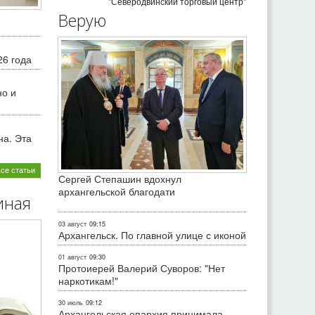
"Северодвинский торговый центр"
Верую
26 года
но и
на. Эта
все статьи
Сергей Степашин вдохнул
архангельской благодати
иная
03 август
09:15
Архангельск. По главной улице с иконой
01 август
09:30
Протоиерей Валерий Суворов: "Нет
наркотикам!"
30 июль
09:12
Архангельская епархия принимала