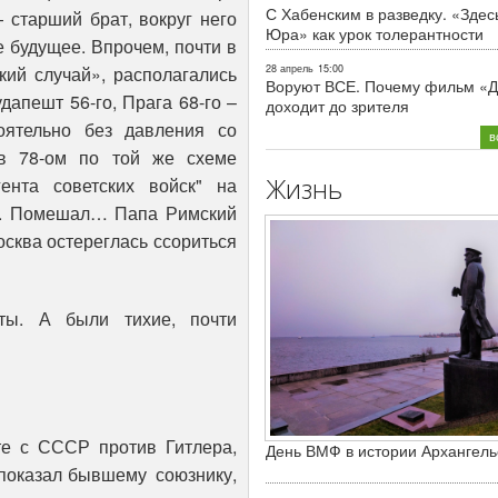
С Хабенским в разведку. «Здес
 старший брат, вокруг него
Юра» как урок толерантности
е будущее. Впрочем, почти в
28 апрель
15:00
кий случай», располагались
Воруют ВСЕ. Почему фильм «Д
дапешт 56-го, Прага 68-го –
доходит до зрителя
оятельно без давления со
в
 в 78-ом по той же схеме
Жизнь
гента советских войск" на
и. Помешал… Папа Римский
осква остереглась ссориться
ты. А были тихие, почти
те с СССР против Гитлера,
День ВМФ в истории Архангель
и показал бывшему союзнику,