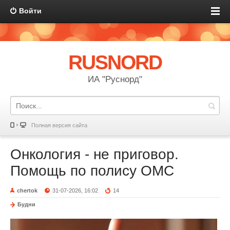
Войти
RUSNORD
ИА "Руснорд"
Полная версия сайта
Онкология - не приговор.
Помощь по полису ОМС
chertok
31-07-2026, 16:02
14
Будни