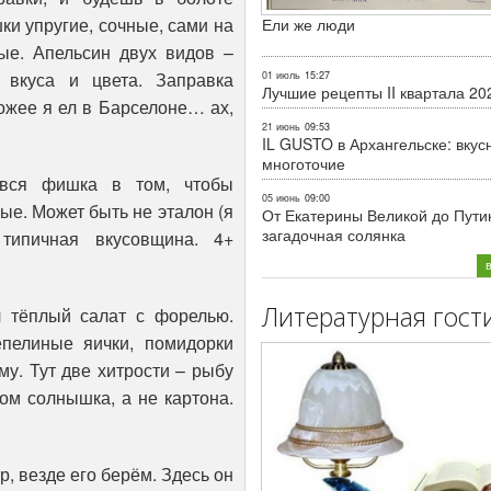
шки упругие, сочные, сами на
Ели же люди
ые. Апельсин двух видов –
 вкуса и цвета. Заправка
01 июль
15:27
Лучшие рецепты II квартала 20
ожее я ел в Барселоне… ах,
21 июнь
09:53
IL GUSTO в Архангельске: вкус
многоточие
 вся фишка в том, чтобы
05 июнь
09:00
ые. Может быть не эталон (я
От Екатерины Великой до Пути
загадочная солянка
типичная вкусовщина. 4+
Литературная гост
 тёплый салат с форелью.
епелиные яички, помидорки
у. Тут две хитрости – рыбу
ом солнышка, а не картона.
р, везде его берём. Здесь он