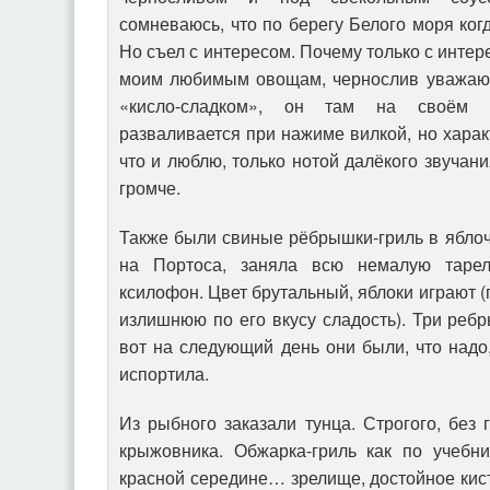
сомневаюсь, что по берегу Белого моря ког
Но съел с интересом. Почему только с интер
моим любимым овощам, чернослив уважаю 
«кисло-сладком», он там на своём 
разваливается при нажиме вилкой, но харак
что и люблю, только нотой далёкого звучан
громче.
Также были свиные рёбрышки-гриль в яблочн
на Портоса, заняла всю немалую тарел
ксилофон. Цвет брутальный, яблоки играют 
излишнюю по его вкусу сладость). Три реб
вот на следующий день они были, что надо
испортила.
Из рыбного заказали тунца. Строгого, без 
крыжовника. Обжарка-гриль как по учебн
красной середине… зрелище, достойное кисти