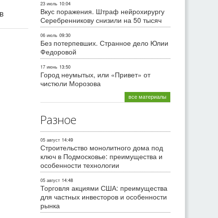
23 июль
10:04
Вкус поражения. Штраф нейрохирургу
ив
Серебренникову снизили на 50 тысяч
06 июль
09:30
Без потерпевших. Странное дело Юлии
Федоровой
17 июнь
13:50
Город неумытых, или «Привет» от
чистюли Морозова
все материалы
Разное
05 август
14:49
Строительство монолитного дома под
ключ в Подмосковье: преимущества и
особенности технологии
05 август
14:48
Торговля акциями США: преимущества
для частных инвесторов и особенности
рынка