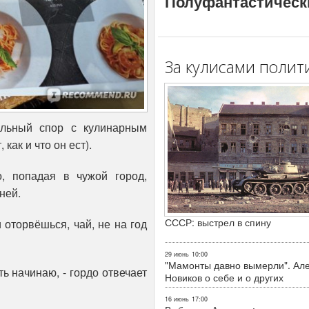
Полуфантастическ
За кулисами полит
альный спор с кулинарным
 как и что он ест).
о, попадая в чужой город,
ней.
СССР: выстрел в спину
и оторвёшься, чай, не на год
29 июнь
10:00
"Мамонты давно вымерли". Ал
ть начинаю, - гордо отвечает
Новиков о себе и о других
16 июнь
17:00