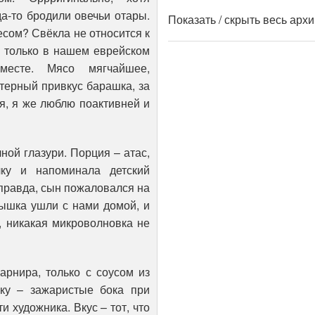
да-то бродили овечьи отары.
Показать / скрыть весь арх
есом? Свёкла не относится к
только в нашем еврейском
месте. Мясо мягчайшее,
терный привкус барашка, за
ия, я же люблю поактивней и
ой глазури. Порция – атас,
ку и напоминала детский
(правда, сын пожаловался на
рышка ушли с нами домой, и
, никакая микроволновка не
гарнира, только с соусом из
ику – зажаристые бока при
 художника. Вкус – тот, что