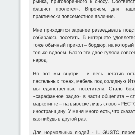
рынка, приговорённого к сносу. Соответс
фашист пролетел». Впрочем, для наше
практически повсеместное явление.
Мне приходится заранее разведывать подс
собираюсь посетить. В интернете удовлет
тоже обычный прикол – бордюр, на который 
только вдвоём. Благо эти двое гуляли совс
народ.
Но вот мы внутри… и весь негатив ост
пастельных тонах, мебель под солидную Ита
мы единственные посетители. Стало боя
«сарафанное радио» в части общепита – с
маркетинге – на вывеске лишь слово «РЕСТ
иностранщину. У меня много есть, что сказ
как-нибудь в другой раз.
Для нормальных людей - IL GUSTO перево