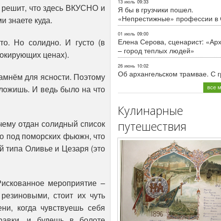
13 июль
09:33
решит, что здесь ВКУСНО и
Я бы в грузчики пошел.
«Непрестижные» профессии в
 знаете куда.
01 июль
09:00
Елена Серова, сценарист: «Ар
то. Но солидно. И густо (в
– город теплых людей»
шокирующих ценах).
26 июнь
10:02
Об архангельском трамвае. С 
амнём для ясности. Поэтому
все 
оложишь. И ведь было на что
Кулинарные
чему отдан солидный список
путешествия
о под поморских фьюжн, что
й типа Оливье и Цезаря (это
Рискованное мероприятие –
резиновыми, стоит их чуть
ени, когда чувствуешь себя
равки, и будешь в болоте