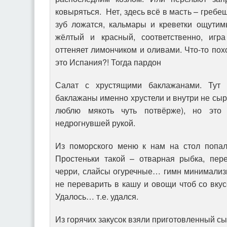
ковыряться. Нет, здесь всё в масть – гребе
зуб ложатся, кальмары и креветки ощутим
жёлтый и красный, соответственно, игра
оттеняет лимончиком и оливами. Что-то пох
это Испания?! Тогда пардон
Салат с хрустящими баклажанами. Тут
баклажаны именно хрустели и внутри не сыр
люблю мякоть чуть потвёрже), но это 
недрогнувшей рукой.
Из поморского меню к нам на стол попал
Простеньки такой – отварная рыбка, пер
черри, слайсы огуречные… гимн минимализм
не переварить в кашу и овощи чтоб со вкус
Удалось… т.е. удался.
Из горячих закусок взяли приготовленный сы