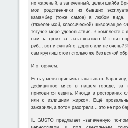
не жареный, а запеченный, целая шайба Бри.
мои родственники из бывших эксплуата
камамбер (тоже самое) в любом виде. 
(тяжёленькой, классической) шкворчащее сч
тягучее море удовольствия. В комплекте с 
нам на троих за глаза хватило. И стоит по
руб… вот и считайте, дорого или не очень? 
сам кругляш стоит столько же без всякой обр
И о горячем.
Есть у меня привычка заказывать баранину,
дефицитное мясо в нашем городе, за 
приходится ездить. Иногда в ресторанах 
или с излишним жирком. Ещё провальны
зажарили, а потом разогрели… это не про ба
IL GUSTO предлагает «запеченную по-пом
черносливом и под свекольным соусо