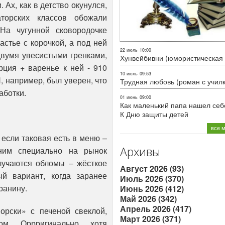
 Ах, как в детство окунулся,
торских классов обожали
На чугунной сковородочке
астье с корочкой, а под ней
22 июль
10:00
двумя увесистыми гренками,
Хунвейбивни (юмористическая 
рция + варенье к ней - 910
10 июль
09:53
Я, например, был уверен, что
Трудная любовь (роман с учил
аботки.
01 июнь
09:00
Как маленький папа нашел себе
К Дню защиты детей
все 
 если таковая есть в меню –
Архивы
ним специально на рынок
случаются обломы – жёсткое
Август 2026 (93)
й вариант, когда заранее
Июль 2026 (370)
ранину.
Июнь 2026 (412)
Май 2026 (342)
Апрель 2026 (417)
орски» с печеной свеклой,
Март 2026 (371)
м. Оррригинально, хотя