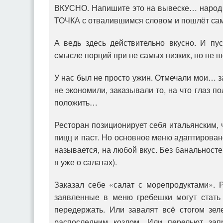
ВКУСНО. Напишите это на вывеске… народ 
ТОЧКА с отвалившимся словом и пошлёт сами
А ведь здесь действительно вкусно. И пус
смысле порций при не самых низких, но не 
У нас был не просто ужин. Отмечали мои… з
не экономили, заказывали то, на что глаз п
положить…
Ресторан позиционирует себя итальянским, 
пицц и паст. Но основное меню адаптирован
называется, на любой вкус. Без банальносте
я уже о салатах).
Заказал себе «салат с морепродуктами». 
заявленные в меню гребешки могут стать 
передержать. Или завалят всё стогом зел
распоследним козлом. Или перельют зап