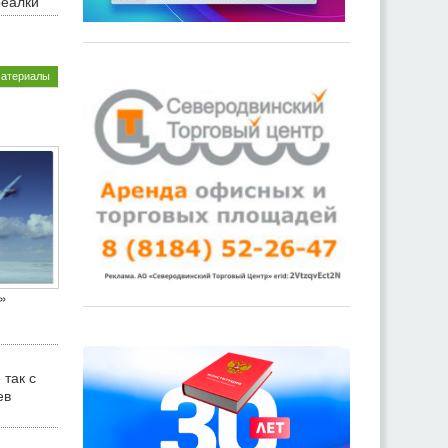
реалки
материалы
»
 так с
ев