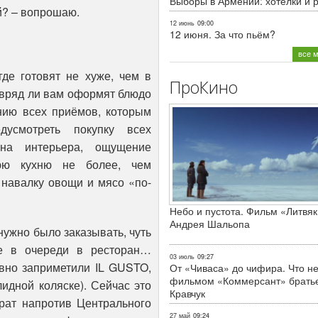
Выборы в Армении: хотелки и 
ой? – вопрошаю.
12 июнь
09:00
12 июня. За что пьём?
все 
где готовят не хуже, чем в
ПроКино
 вряд ли вам оформят блюдо
анию всех приёмов, которым
усмотреть покупку всех
ена интерьера, ощущение
юю кухню не более, чем
 навалку овощи и мясо «по-
Небо и пустота. Фильм «Литвяк
Андрея Шальопа
нужно было заказывать, чуть
те в очереди в ресторан…
03 июль
09:27
вно заприметили IL GUSTO,
От «Чиваса» до чифира. Что не
фильмом «Коммерсант» брать
лидной коляске). Сейчас это
Кравчук
урат напротив Центрального
27 май
09:24