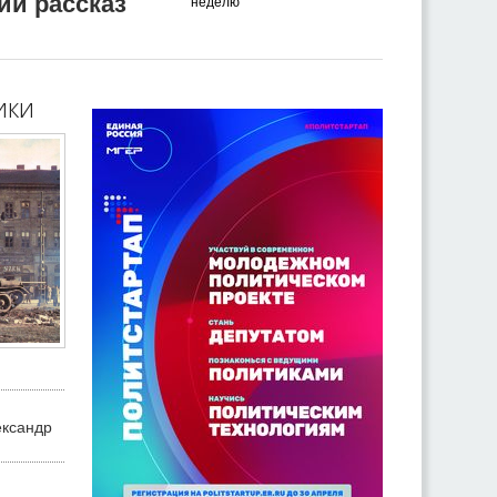
ий рассказ
неделю
ики
ександр