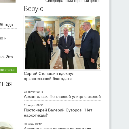
"Северодвинский торговый центр"
Верую
26 года
но и
на. Эта
все статьи
Сергей Степашин вдохнул
архангельской благодати
иная
03 август
09:15
Архангельск. По главной улице с иконой
01 август
09:30
Протоиерей Валерий Суворов: "Нет
наркотикам!"
30 июль
09:12
Архангельская епархия принимала