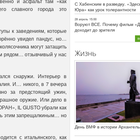
твенно и асфальт там «как
С Хабенским в разведку. «Здес
го славного города это
Юра» как урок толерантности
28 апрель
15:00
Воруют ВСЕ. Почему фильм «Д
доходит до зрителя
тупы к заведениям, которые
ворённо увидел пандус, но…
в
колясочника могут затащить
Жизнь
ем рядом… отзывчивый у нас
ался снаружи. Интерьер в
лия. И… никого, в 7 вечера
зно за предстоящий ужин,
трашное оружие. Или дело в
ОРАН», IL GUSTO убрали как
ать этим запрещалкиным… но
День ВМФ в истории Архангель
дится с итальянского, как