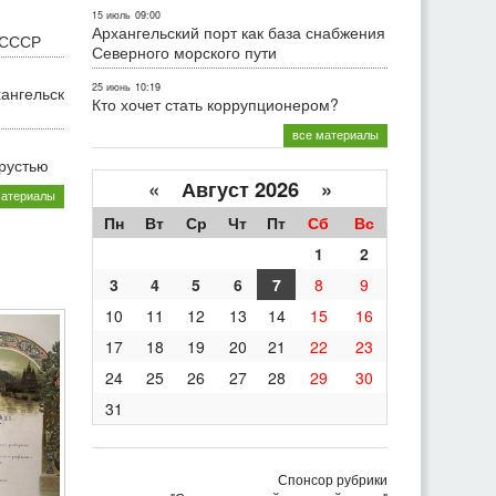
15 июль
09:00
Архангельский порт как база снабжения
 СССР
Северного морского пути
25 июнь
10:19
хангельск
Кто хочет стать коррупционером?
все материалы
грустью
«
Август 2026 »
материалы
Пн
Вт
Ср
Чт
Пт
Сб
Вс
1
2
3
4
5
6
7
8
9
10
11
12
13
14
15
16
17
18
19
20
21
22
23
24
25
26
27
28
29
30
31
Спонсор рубрики