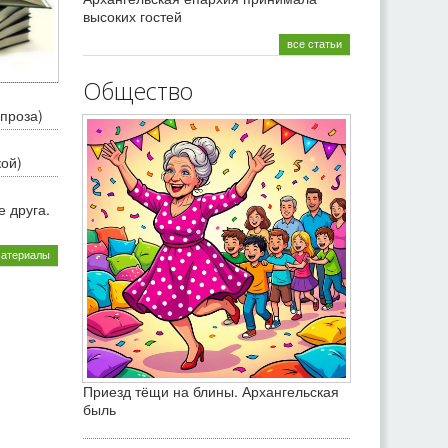
высоких гостей
все статьи
Общество
проза)
кой)
 друга.
материалы
Приезд тёщи на блины. Архангельская
быль