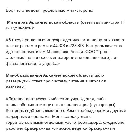
Вот, что ответили профильные министерства:
Минздрав
Архангельской
области
(ответ замминистра Т.
В. Русиновой):
«В государственных медучреждениях питание организовано
по контрактам в рамках 44‑ФЗ и 223‑ФЗ. Контроль качества
идёт по нормативам Минздрава России. ООО “Трест
столовых” не нанесло министерству ни финансового, ни
физиологического ущерба».
Минобразования
Архангельской
области
дало
развёрнутый ответ про систему питания в школах и
детсадах:
«Питание организуют либо сами учреждения, либо
привлечённые коммерческие организации (аутсорсеры).
Контроль ведётся совместно с Роспотребнадзором и другими
надзорными органами. Меню согласуется с
территориальными отделами Роспотребнадзора, ежедневно
работает бракеражная комиссия, ведётся бракеражный