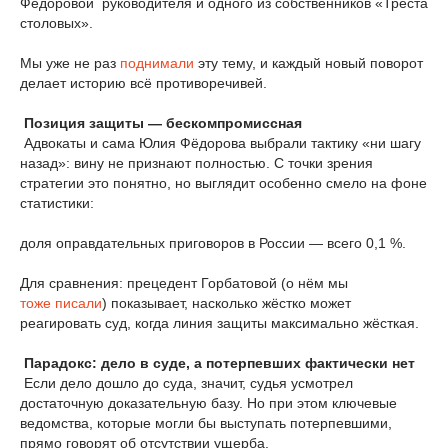
Фёдоровой руководителя и одного из собственников «Треста
столовых».
Мы уже не раз
поднимали
эту тему, и каждый новый поворот
делает историю всё противоречивей.
Позиция
защиты
—
бескомпромиссная
Адвокаты и сама Юлия Фёдорова выбрали тактику «ни шагу
назад»: вину не признают полностью. С точки зрения
стратегии это понятно, но выглядит особенно смело на фоне
статистики:
доля оправдательных приговоров в России — всего 0,1 %.
Для сравнения: прецедент Горбатовой (о нём мы
тоже писали
) показывает, насколько жёстко может
реагировать суд, когда линия защиты максимально жёсткая.
Парадокс:
дело
в
суде,
а
потерпевших
фактически
нет
Если дело дошло до суда, значит, судья усмотрел
достаточную доказательную базу. Но при этом ключевые
ведомства, которые могли бы выступать потерпевшими,
прямо говорят об отсутствии ущерба.