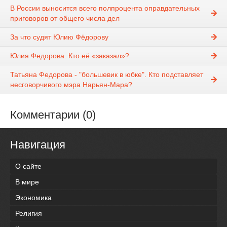
В России выносится всего полпроцента оправдательных
приговоров от общего числа дел
За что судят Юлию Фёдорову
Юлия Федорова. Кто её «заказал»?
Татьяна Федорова - "большевик в юбке". Кто подставляет
несговорчивого мэра Нарьян-Мара?
Комментарии (0)
Навигация
О сайте
В мире
Экономика
Религия