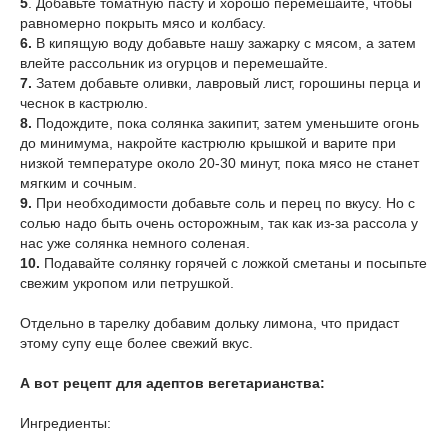
5
. Добавьте томатную пасту и хорошо перемешайте, чтобы
равномерно покрыть мясо и колбасу.
6.
В кипящую
воду добавьте нашу зажарку с мясом, а затем
влейте рассольник из огурцов и перемешайте.
7.
Затем добавьте оливки, лавровый лист, горошины перца и
чеснок в кастрюлю.
8.
Подождите, пока солянка закипит, затем уменьшите огонь
до минимума, накройте кастрюлю крышкой и варите при
низкой температуре около 20-30 минут, пока мясо не станет
мягким и сочным.
9.
При необходимости добавьте соль и перец по вкусу. Но с
солью надо быть очень осторожным, так как из-за рассола у
нас уже солянка немного соленая.
10.
Подавайте солянку горячей с ложкой сметаны и посыпьте
свежим укропом или петрушкой.
Отдельно в тарелку добавим дольку лимона, что придаст
этому супу еще более свежий вкус.
А вот рецепт для адептов вегетарианства:
Ингредиенты: