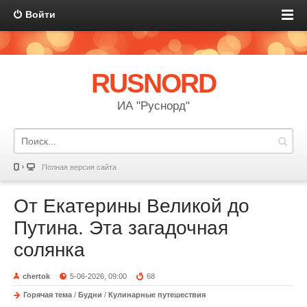
Войти
RUSNORD
ИА "Руснорд"
Полная версия сайта
От Екатерины Великой до
Путина. Эта загадочная
солянка
chertok
5-06-2026, 09:00
68
Горячая тема
/
Будни
/
Кулинарные путешествия