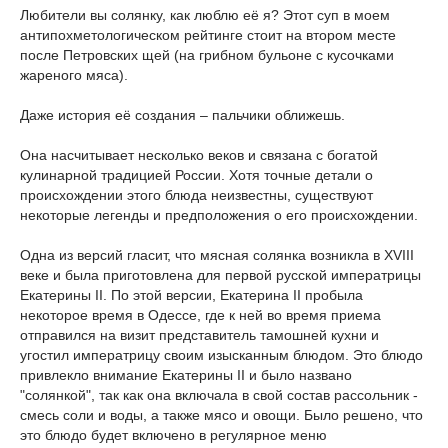
Любители вы солянку, как люблю её я? Этот суп в моем
антипохметологическом рейтинге стоит на втором месте
после Петровских щей (на грибном бульоне с кусочками
жареного мяса).
Даже история её создания – пальчики оближешь.
Она насчитывает несколько веков и связана с богатой
кулинарной традицией России. Хотя точные детали о
происхождении этого блюда неизвестны, существуют
некоторые легенды и предположения о его происхождении.
Одна из версий гласит, что мясная солянка возникла в XVIII
веке и была приготовлена для первой русской императрицы
Екатерины II. По этой версии, Екатерина II пробыла
некоторое время в Одессе, где к ней во время приема
отправился на визит представитель тамошней кухни и
угостил императрицу своим изысканным блюдом. Это блюдо
привлекло внимание Екатерины II и было названо
"солянкой", так как она включала в свой состав рассольник -
смесь соли и воды, а также мясо и овощи. Было решено, что
это блюдо будет включено в регулярное меню