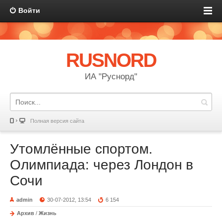
Войти
RUSNORD
ИА "Руснорд"
Полная версия сайта
Утомлённые спортом.
Олимпиада: через Лондон в
Сочи
admin
30-07-2012, 13:54
6 154
Архив
/
Жизнь