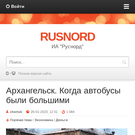
Войти
RUSNORD
ИА "Руснорд"
Полная версия сайта
Архангельск. Когда автобусы
были большими
chertok
26-01-2023, 12:31
1 084
Горячая тема
/
Экономика
/
Деньги