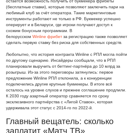
остаётся возможность получить от букмекера фрибеты
(бесплатные ставки), которые позволяют заключить пари на
любимый клуб за счёт оператора. Такие маркетинговые
инструменты работают не только в РФ. Букмекер успешно
оперирует и в Беларуси, где игроки получают доступ к
схожим бонусным программам. В
белорусском
Winline фрибет
за регистрацию также позволяет
сделать первую ставку без риска для собственных средств.
Любопытно, что история контракта Winline c РПЛ могла пойти
по другому сценарию. Инсайдеры сообщали, что в РПЛ
планировали выручить от беттинг-партнёра до 10 млрд за
розыгрыш. Из-за этого переговоры затянулись: первое
предложение Winline РПЛ отклонила, а к конкуренции
подключились другие крупные букмекеры. В итоге всё
осталось на уровне слухов и прежнее соглашение продлили.
К 2030 году азартный оператор сравняется по сроку
эксклюзивного партнёрства с «Лигой Ставок», которая
удерживала этот статус с 2014-го по 2022-й.
Главный вещатель: сколько
заплатит «Матч ТВ»