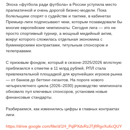
Эпоха «футбола ради футбола» в России уступила место
прагматичной и очень дорогой бизнес-модели. Пока
болельщики спорят о судействе и тактике, в кабинетах
Премьер-лиги подписывают чеки, которым позавидовали бы
многие европейские чемпионаты. Сегодня лига — это не
просто спортивный турнир, а мощный медийный актив,
вокруг которого сложилась отдельная экономика с
букмекерскими контрактами, титульным спонсором и
телеправами.
С призовым фондом, который в сезоне-2025/2026 вплотную
приблизился к отметке в 11 млрд рублей, РПЛ стала
привлекательной площадкой для крупнейших игроков рынка
— от банков до беттинг-гигантов. На пороге нового
четырехлетнего цикла (2026–2030) руководство чемпионата
обновило пул ключевых спонсоров, установив новые
финансовые стандарты.
Разбираемся, как изменились цифры в главных контрактах
лиги.
https://drive.google.com/file/d/1H_PqlPXdvRzJTjfIRgvXu6cQUY