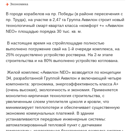
Экономика
В городе корабелов на пр. Победы (в районе пересечения с
пр. Труда), на участке в 2,47 га Группа Аквилон строит новый
технологичный смарт-квартал класса «комфорт +» «Аквилон
NEO» площадью порядка 30 тыс. кв. м.
В настоящее время на стройплощадке полностью
выполнено погружение свай на 1-й очереди комплекса, на
25% осуществлено устройство ростверка. На 2-м этапе
строительства и на 80% выполнено устройство котлована.
Жилой комплекс «Аквилон NEO» возводится по концепции
Э4, разработанной Группой Аквилон и включающей четыре
компонента: эргономика, энергоэффективность класса А+
(очень высокая), экологичность и экономия. Применяется
монолитно-кирпичная технология строительства, с
увеличенным слоем утеплителя цоколя и кровли, что
минимизирует теплопотери и обеспечивает существенную
экономию коммунальных платежей. В здании
устанавливаются передовые инженерные системы:
автоматизированный тепловой пункт с датчиками
температуры, коллекторная бесстояковая разводка системы