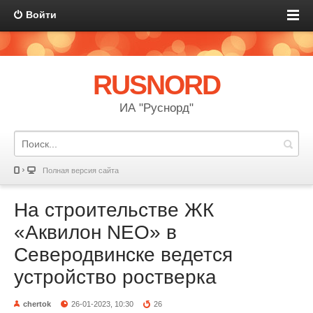
Войти
RUSNORD
ИА "Руснорд"
Полная версия сайта
На строительстве ЖК
«Аквилон NEO» в
Северодвинске ведется
устройство ростверка
chertok
26-01-2023, 10:30
26