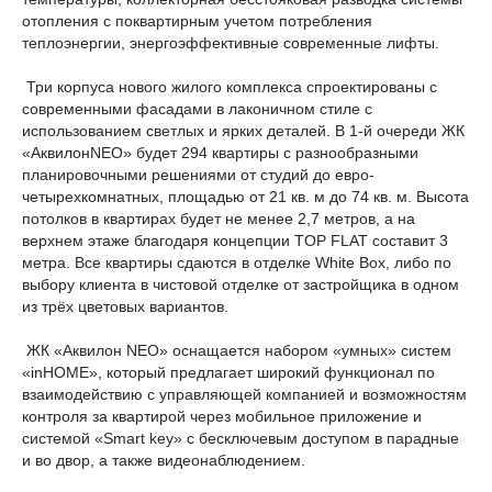
отопления с поквартирным учетом потребления
теплоэнергии, энергоэффективные современные лифты.
Три корпуса нового жилого комплекса спроектированы с
современными фасадами в лаконичном стиле с
использованием светлых и ярких деталей. В 1-й очереди ЖК
«АквилонNEO» будет 294 квартиры с разнообразными
планировочными решениями от студий до евро-
четырехкомнатных, площадью от 21 кв. м до 74 кв. м. Высота
потолков в квартирах будет не менее 2,7 метров, а на
верхнем этаже благодаря концепции TOP FLAT составит 3
метра. Все квартиры сдаются в отделке White Box, либо по
выбору клиента в чистовой отделке от застройщика в одном
из трёх цветовых вариантов.
ЖК «Аквилон NEO» оснащается набором «умных» систем
«inHOME», который предлагает широкий функционал по
взаимодействию с управляющей компанией и возможностям
контроля за квартирой через мобильное приложение и
системой «Smart key» с бесключевым доступом в парадные
и во двор, а также видеонаблюдением.