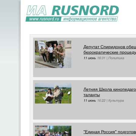
Депутат Спиридонов обе
бюрократические процед
11 июнь
16:31
|
Политика
Летняя Школа кинопедаго
таланты
11 июнь
16:22
|
Культура
"Единая Россия" подгото