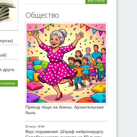
все статьи
Общество
проза)
кой)
 друга.
материалы
Приезд тёщи на блины. Архангельская
быль
23 июль
10:04
Вкус поражения. Штраф нейрохирургу
Серебренникову снизили на 50 тысяч