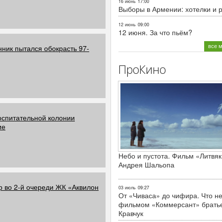
16 июнь
17:00
Выборы в Армении: хотелки и 
12 июнь
09:00
12 июня. За что пьём?
все 
ник пытался обокрасть 97-
ПроКино
оспитательной колонии
ие
Небо и пустота. Фильм «Литвяк
Андрея Шальопа
р во 2-й очереди ЖК «Аквилон
03 июль
09:27
От «Чиваса» до чифира. Что не
фильмом «Коммерсант» брать
Кравчук