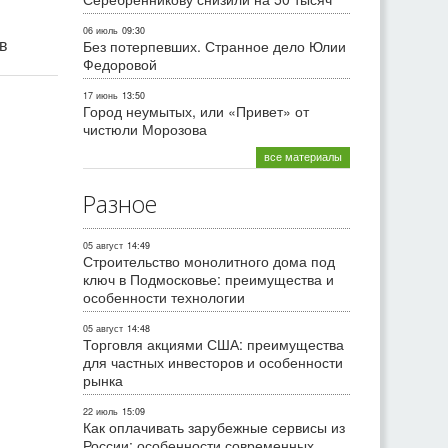
06 июль
09:30
ив
Без потерпевших. Странное дело Юлии
Федоровой
17 июнь
13:50
Город неумытых, или «Привет» от
чистюли Морозова
все материалы
Разное
05 август
14:49
Строительство монолитного дома под
ключ в Подмосковье: преимущества и
особенности технологии
05 август
14:48
Торговля акциями США: преимущества
для частных инвесторов и особенности
рынка
22 июль
15:09
Как оплачивать зарубежные сервисы из
России: особенности современных