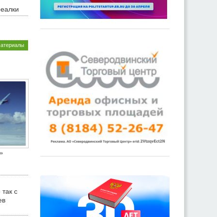
реалки
материалы
»
 так с
ев