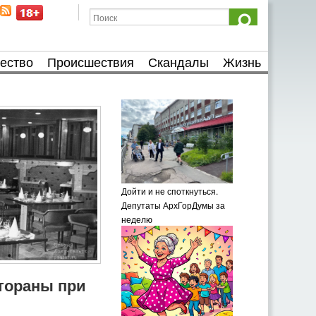
ество
Происшествия
Скандалы
Жизнь
Дойти и не споткнуться.
Депутаты АрхГорДумы за
неделю
тораны при