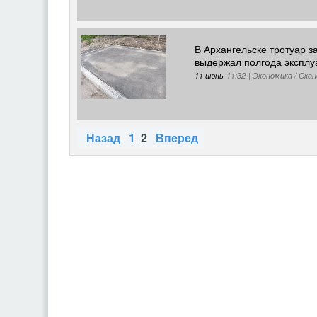
В Архангельске тротуар з
выдержал полгода эксплу
11 июнь
11:32
|
Экономика / Ска
Назад
1
2
Вперед