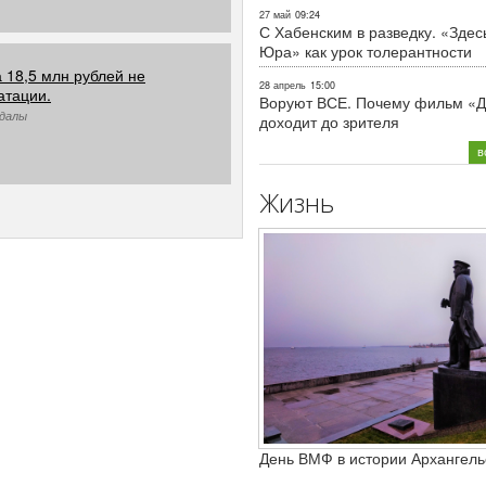
27 май
09:24
С Хабенским в разведку. «Здес
Юра» как урок толерантности
а 18,5 млн рублей не
28 апрель
15:00
атации.
Воруют ВСЕ. Почему фильм «Д
ндалы
доходит до зрителя
в
Жизнь
День ВМФ в истории Архангель