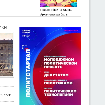
Приезд тёщи на блины.
Архангельская быль
ики
ександр