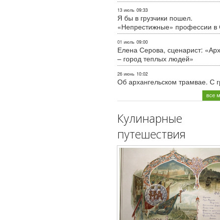
13 июль
09:33
Я бы в грузчики пошел.
«Непрестижные» профессии в
01 июль
09:00
Елена Серова, сценарист: «Ар
– город теплых людей»
26 июнь
10:02
Об архангельском трамвае. С 
все 
Кулинарные
путешествия