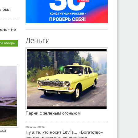
ь был
ело» не
Деньги
се обзоры
Парни с зеленым огоньком
20 июль
09:24
ска
Ну а те, кто носит Levi’s... «Богатство»
времен развитого социализма