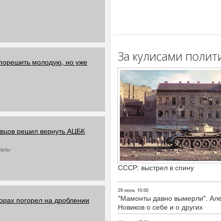
За кулисами полит
порешить молодую, но уже
евцов решил вернуть АЦБК
далы
СССР: выстрел в спину
29 июнь
10:00
"Мамонты давно вымерли". Ал
орах погорел на дроблении
Новиков о себе и о других