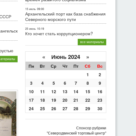
15 июль
09:00
Архангельский порт как база снабжения
 СССР
Северного морского пути
25 июнь
10:19
хангельск
Кто хочет стать коррупционером?
все материалы
грустью
«
Июнь 2024
»
материалы
Пн
Вт
Ср
Чт
Пт
Сб
Вс
1
2
3
4
5
6
7
8
9
10
11
12
13
14
15
16
17
18
19
20
21
22
23
24
25
26
27
28
29
30
Спонсор рубрики
"Северодвинский торговый центр"