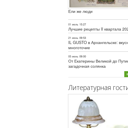
Ели же люди
01 июль
15:27
Лучшие рецепты II квартала 20
21 июнь
09:53
IL GUSTO в Архангельске: вкус
многоточие
05 июнь
09:00
От Екатерины Великой до Пути
загадочная солянка
Литературная гост