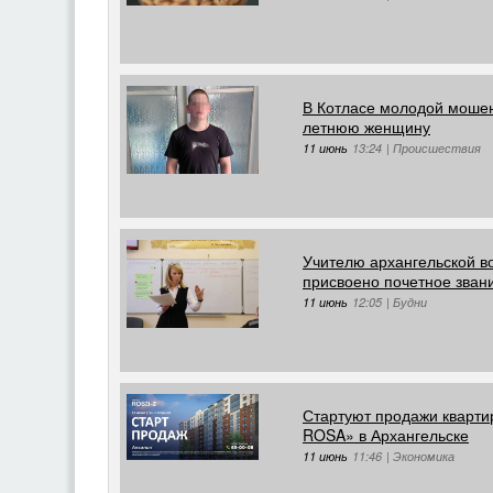
В Котласе молодой мошен
летнюю женщину
11 июнь
13:24
|
Происшествия
Учителю архангельской в
присвоено почетное зван
11 июнь
12:05
|
Будни
Стартуют продажи кварти
ROSA» в Архангельске
11 июнь
11:46
|
Экономика