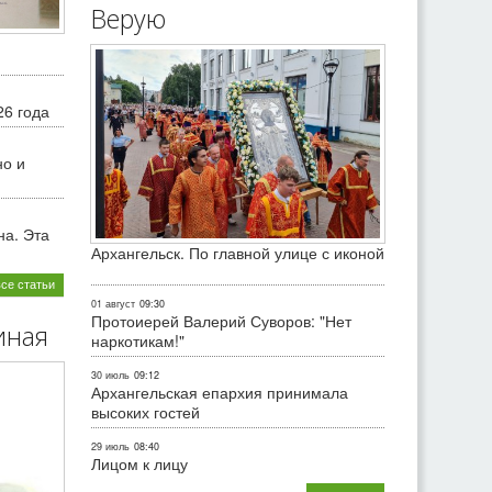
Верую
26 года
но и
на. Эта
Архангельск. По главной улице с иконой
все статьи
01 август
09:30
Протоиерей Валерий Суворов: "Нет
иная
наркотикам!"
30 июль
09:12
Архангельская епархия принимала
высоких гостей
29 июль
08:40
Лицом к лицу