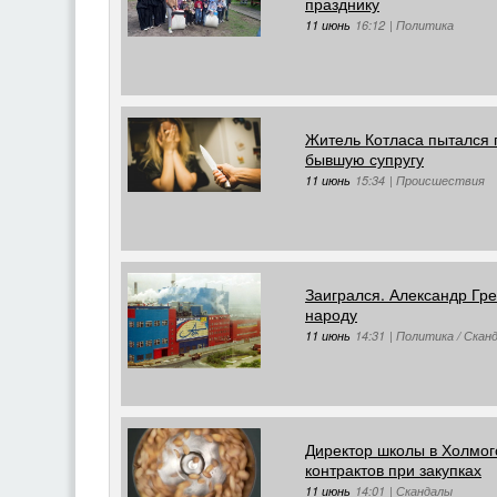
празднику
11 июнь
16:12
|
Политика
Житель Котласа пытался 
бывшую супругу
11 июнь
15:34
|
Происшествия
Заигрался. Александр Гр
народу
11 июнь
14:31
|
Политика / Скан
Директор школы в Холмог
контрактов при закупках
11 июнь
14:01
|
Скандалы