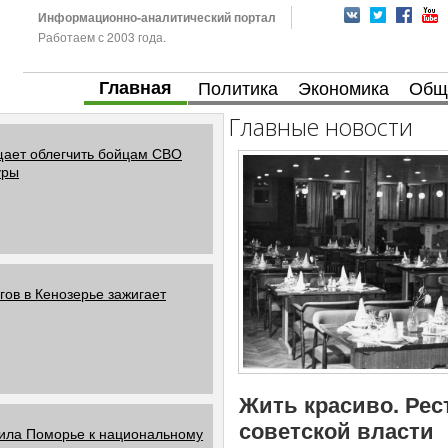
Информационно-аналитический портал
Работаем с 2003 года.
Главная
Политика
Экономика
Общ
Главные новости
щает облегчить бойцам СВО
уры
гов в Кенозерье зажигает
Жить красиво. Рес
советской власти
вила Поморье к национальному