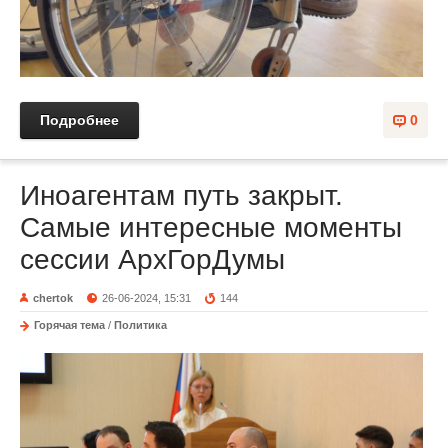
Подробнее
0
Иноагентам путь закрыт.
Самые интересные моменты
сессии АрхГорДумы
chertok
26-06-2024, 15:31
144
Горячая тема
/
Политика