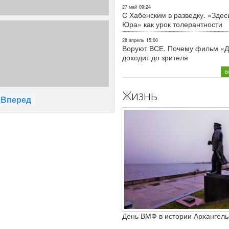
27 май
09:24
С Хабенским в разведку. «Здес
Юра» как урок толерантности
28 апрель
15:00
Воруют ВСЕ. Почему фильм «Д
доходит до зрителя
в
Жизнь
Вперед
День ВМФ в истории Архангель