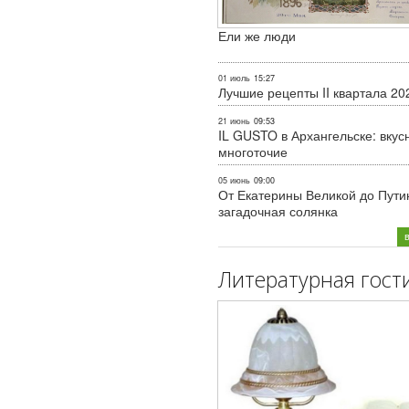
Ели же люди
01 июль
15:27
Лучшие рецепты II квартала 20
21 июнь
09:53
IL GUSTO в Архангельске: вкус
многоточие
05 июнь
09:00
От Екатерины Великой до Пути
загадочная солянка
Литературная гост