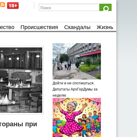
ество
Происшествия
Скандалы
Жизнь
Дойти и не споткнуться.
Депутаты АрхГорДумы за
неделю
тораны при