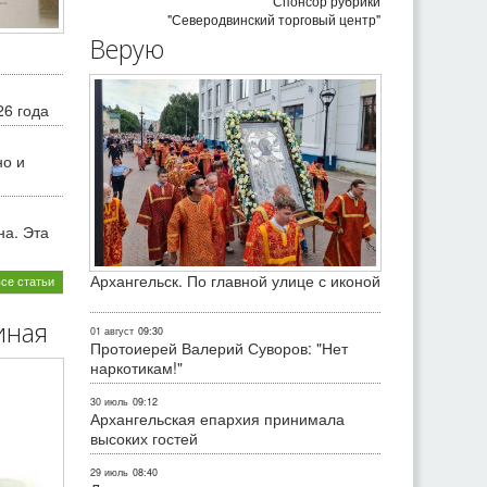
Спонсор рубрики
"Северодвинский торговый центр"
Верую
26 года
но и
на. Эта
Архангельск. По главной улице с иконой
все статьи
иная
01 август
09:30
Протоиерей Валерий Суворов: "Нет
наркотикам!"
30 июль
09:12
Архангельская епархия принимала
высоких гостей
29 июль
08:40