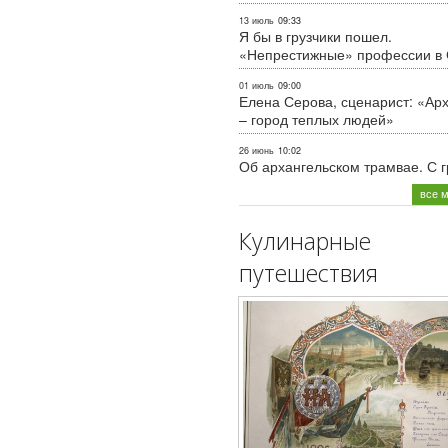
13 июль
09:33
Я бы в грузчики пошел.
«Непрестижные» профессии в
01 июль
09:00
Елена Серова, сценарист: «Ар
– город теплых людей»
26 июнь
10:02
Об архангельском трамвае. С 
все 
Кулинарные
путешествия