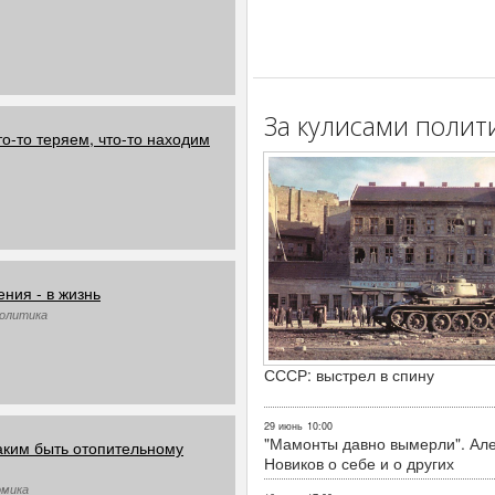
За кулисами полит
о-то теряем, что-то находим
ния - в жизнь
Политика
СССР: выстрел в спину
29 июнь
10:00
"Мамонты давно вымерли". Ал
аким быть отопительному
Новиков о себе и о других
омика