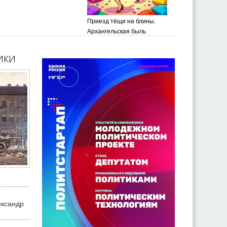
Приезд тёщи на блины.
Архангельская быль
ики
ександр