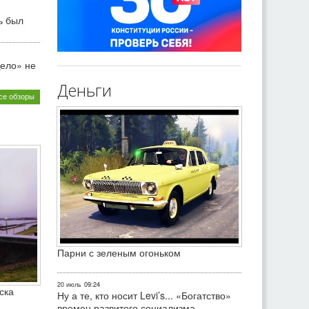
ь был
ело» не
Деньги
се обзоры
Парни с зеленым огоньком
20 июль
09:24
ска
Ну а те, кто носит Levi’s... «Богатство»
времен развитого социализма