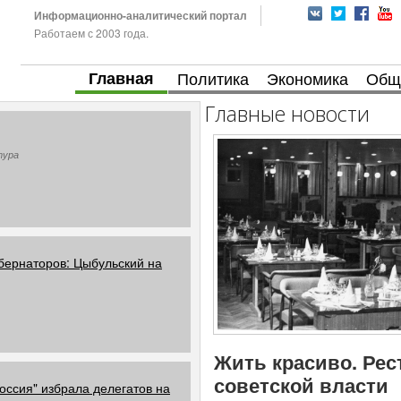
Информационно-аналитический портал
Работаем с 2003 года.
Главная
Политика
Экономика
Общ
Главные новости
тура
бернаторов: Цыбульский на
Жить красиво. Рес
советской власти
оссия" избрала делегатов на