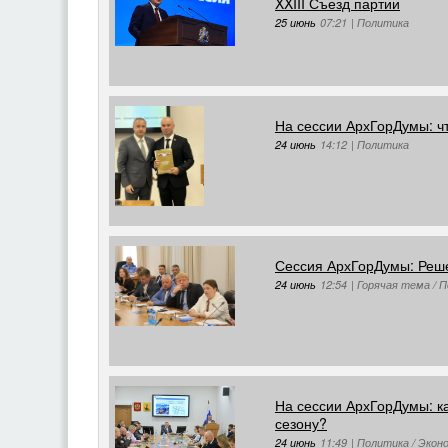
XXIII Съезд партии
25 июнь
07:21
|
Политика
На сессии АрхГорДумы: чт
24 июнь
14:12
|
Политика
Сессия АрхГорДумы: Реше
24 июнь
12:54
|
Горячая тема / 
На сессии АрхГорДумы: к
сезону?
24 июнь
11:49
|
Политика / Экон