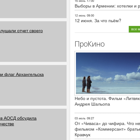
16 июнь
17:00
Выборы в Армении: хотелки и 
12 июнь
09:00
12 июня. За что пьём?
все 
лушали отчет своего
ПроКино
ли флаг Архангельска
Небо и пустота. Фильм «Литвяк
Андрея Шальопа
 в АОСД обсудила
03 июль
09:27
От «Чиваса» до чифира. Что не
рчестве
фильмом «Коммерсант» брать
Кравчук