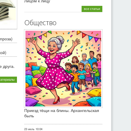
Лицом к лицу
все статьи
Общество
проза)
кой)
 друга.
материалы
Приезд тёщи на блины. Архангельская
быль
23 июль
10:04