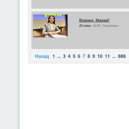
Вперед, Мария!
23 июнь
16:09
|
Политика
Назад
1
...
3
4
5
6
7
8
9
10
11
...
888