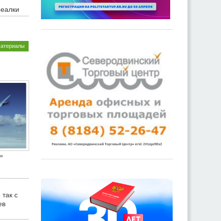
реалки
материалы
»
 так с
ев