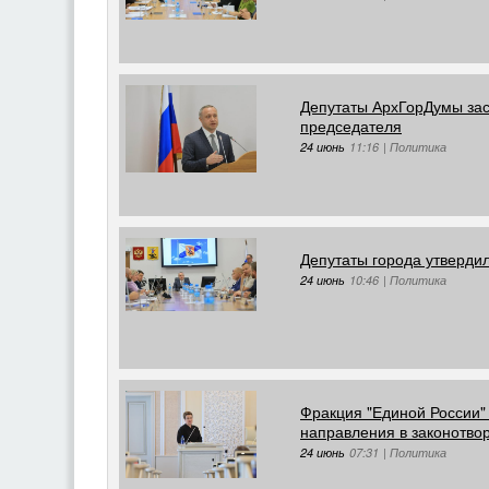
Депутаты АрхГорДумы зас
председателя
24 июнь
11:16
|
Политика
Депутаты города утверди
24 июнь
10:46
|
Политика
Фракция "Единой России"
направления в законотво
24 июнь
07:31
|
Политика