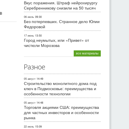
Вкус поражения. Штраф нейрохирургу
Серебренникову снизили на 50 тысяч
ив
06 июль
09:30
Без потерпевших. Странное дело Юлии
Федоровой
17 июнь
13:50
Город неумытых, или «Привет» от
чистюли Морозова
все материалы
Разное
05 август
14:49
Строительство монолитного дома под
ключ в Подмосковье: преимущества и
особенности технологии
05 август
14:48
Торговля акциями США: преимущества
для частных инвесторов и особенности
рынка
22 июль
15:09