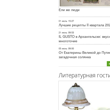
Ели же люди
01 июль
15:27
Лучшие рецепты II квартала 20
21 июнь
09:53
IL GUSTO в Архангельске: вкус
многоточие
05 июнь
09:00
От Екатерины Великой до Пути
загадочная солянка
Литературная гост