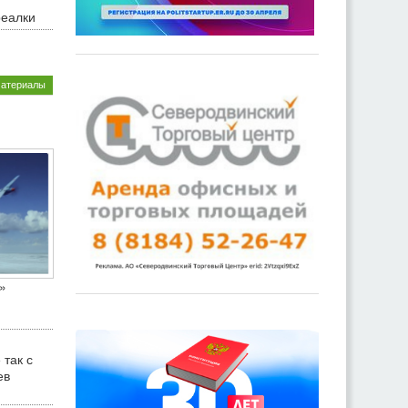
реалки
материалы
»
 так с
ев