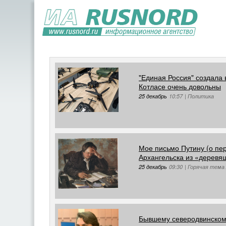
"Единая Россия" создала
Котласе очень довольны
25 декабрь
10:57
|
Политика
Мое письмо Путину (о пе
Архангельска из «деревя
25 декабрь
09:30
|
Горячая тема 
Бывшему северодвинскому