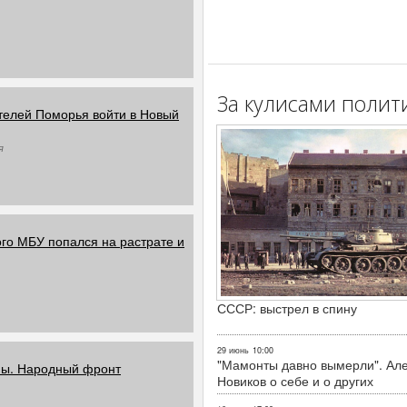
За кулисами полит
телей Поморья войти в Новый
я
го МБУ попался на растрате и
СССР: выстрел в спину
29 июнь
10:00
"Мамонты давно вымерли". Ал
мы. Народный фронт
Новиков о себе и о других