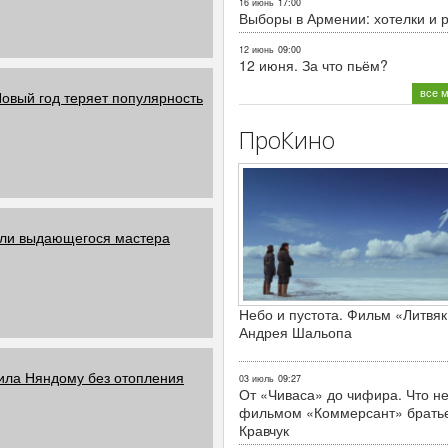
16 июнь
17:00
Выборы в Армении: хотелки и 
12 июнь
09:00
12 июня. За что пьём?
все 
Новый год теряет популярность
ПроКино
или выдающегося мастера
Небо и пустота. Фильм «Литвяк
Андрея Шальопа
вила Няндому без отопления
03 июль
09:27
От «Чиваса» до чифира. Что не
фильмом «Коммерсант» брать
Кравчук