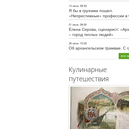
13 июль
09:33
Я бы в грузчики пошел.
«Непрестижные» профессии в
01 июль
09:00
Елена Серова, сценарист: «Ар
– город теплых людей»
26 июнь
10:02
Об архангельском трамвае. С 
все 
Кулинарные
путешествия