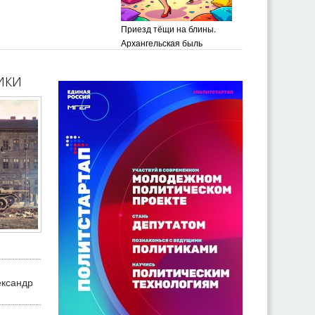
Приезд тёщи на блины.
Архангельская быль
ики
ександр