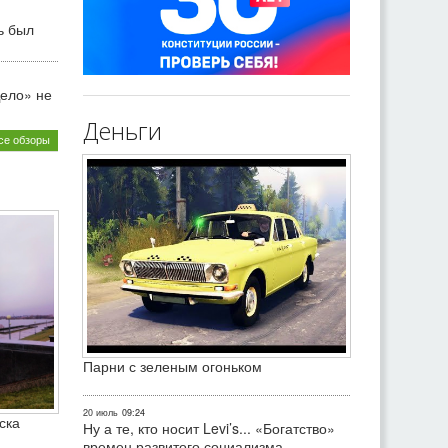
ь был
ело» не
Деньги
се обзоры
Парни с зеленым огоньком
20 июль
09:24
ска
Ну а те, кто носит Levi’s... «Богатство»
времен развитого социализма