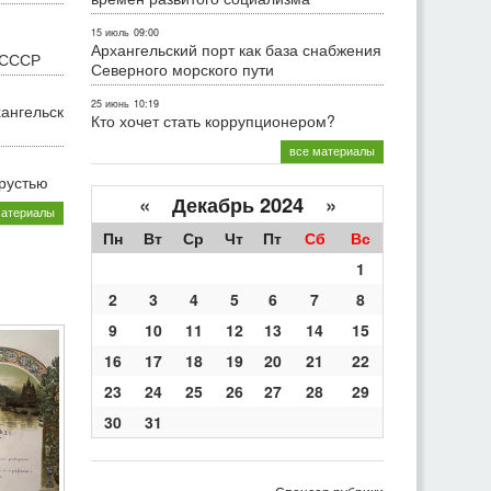
15 июль
09:00
Архангельский порт как база снабжения
 СССР
Северного морского пути
25 июнь
10:19
хангельск
Кто хочет стать коррупционером?
все материалы
грустью
«
Декабрь 2024
»
материалы
Пн
Вт
Ср
Чт
Пт
Сб
Вс
1
2
3
4
5
6
7
8
9
10
11
12
13
14
15
16
17
18
19
20
21
22
23
24
25
26
27
28
29
30
31