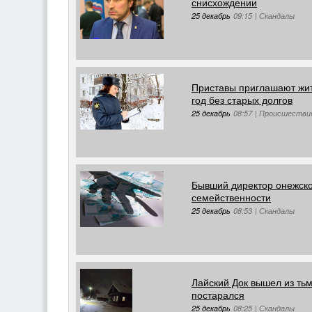
снисхождении
25 декабрь
09:15
|
Скандалы
Приставы приглашают жи
год без старых долгов
25 декабрь
08:57
|
Происшестви
Бывший директор онежско
семейственности
25 декабрь
08:53
|
Скандалы
Лайский Док вышел из ть
постарался
25 декабрь
08:25
|
Скандалы