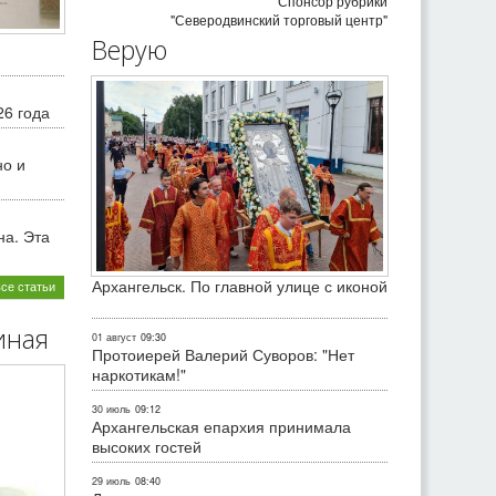
Спонсор рубрики
"Северодвинский торговый центр"
Верую
26 года
но и
на. Эта
Архангельск. По главной улице с иконой
все статьи
иная
01 август
09:30
Протоиерей Валерий Суворов: "Нет
наркотикам!"
30 июль
09:12
Архангельская епархия принимала
высоких гостей
29 июль
08:40