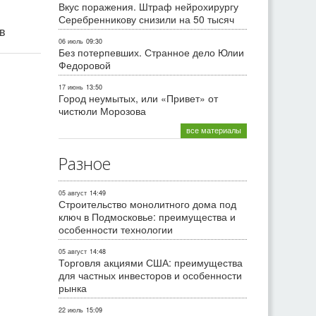
Вкус поражения. Штраф нейрохирургу
Серебренникову снизили на 50 тысяч
ив
06 июль
09:30
Без потерпевших. Странное дело Юлии
Федоровой
17 июнь
13:50
Город неумытых, или «Привет» от
чистюли Морозова
все материалы
Разное
05 август
14:49
Строительство монолитного дома под
ключ в Подмосковье: преимущества и
особенности технологии
05 август
14:48
Торговля акциями США: преимущества
для частных инвесторов и особенности
рынка
22 июль
15:09