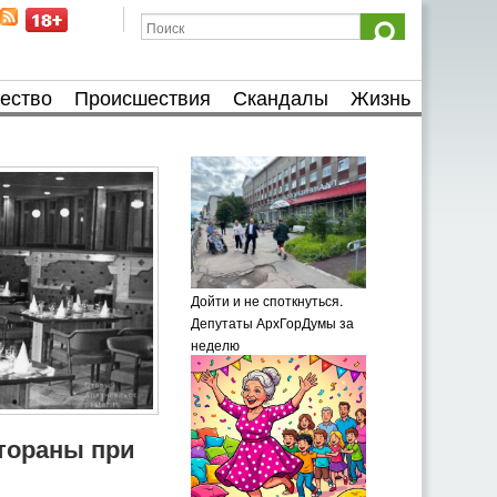
ество
Происшествия
Скандалы
Жизнь
Дойти и не споткнуться.
Депутаты АрхГорДумы за
неделю
тораны при