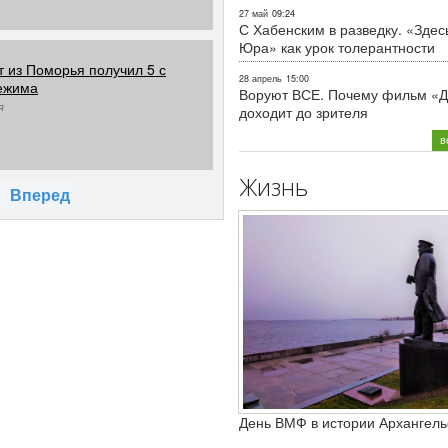
27 май
09:24
С Хабенским в разведку. «Здес
Юра» как урок толерантности
т из Поморья получил 5 с
28 апрель
15:00
режима
Воруют ВСЕ. Почему фильм «Д
я
доходит до зрителя
в
Жизнь
Вперед
День ВМФ в истории Архангель