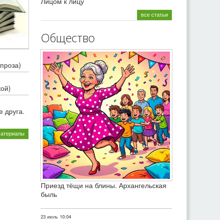
Лицом к лицу
все статьи
Общество
проза)
кой)
 друга.
материалы
Приезд тёщи на блины. Архангельская
быль
23 июль
10:04