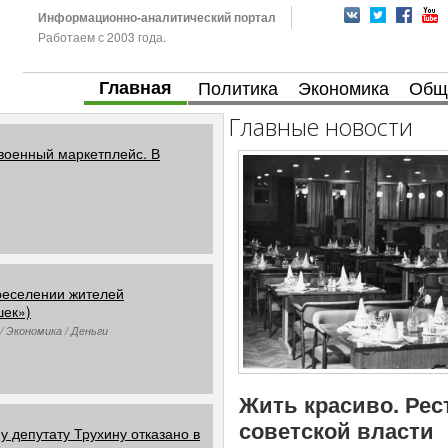
Информационно-аналитический портал
Работаем с 2003 года.
Главная
Политика
Экономика
Общ
Главные новости
 военный маркетплейс. В
реселении жителей
шек»)
/ Экономика / Деньги
Жить красиво. Рес
советской власти
 депутату Трухину отказано в