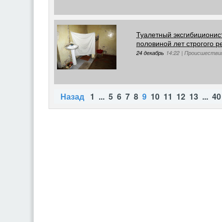
Туалетный эксгибиционис
половиной лет строгого 
24 декабрь
14:22
|
Происшестви
Назад
1
...
5
6
7
8
9
10
11
12
13
...
40