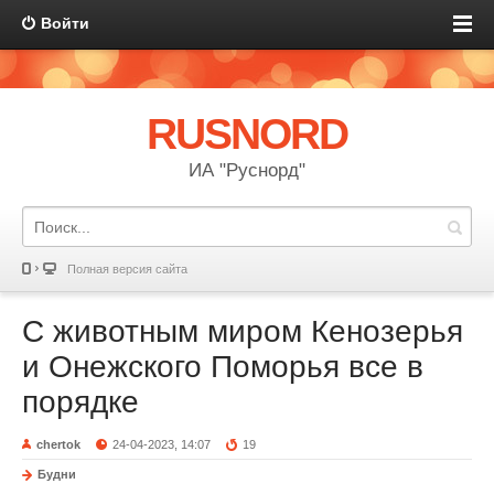
Войти
RUSNORD
ИА "Руснорд"
Полная версия сайта
С животным миром Кенозерья
и Онежского Поморья все в
порядке
chertok
24-04-2023, 14:07
19
Будни