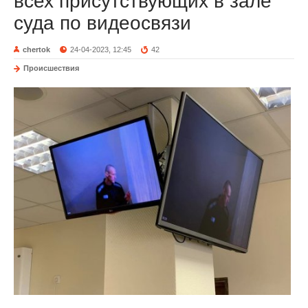
всех присутствующих в зале
суда по видеосвязи
chertok
24-04-2023, 12:45
42
Происшествия