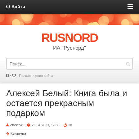
Войти
RUSNORD
ИА "Руснорд"
Полная версия сайта
Алексей Белый: Книга была и
остается прекрасным
подарком
chertok
23-04-2023, 17:50
38
Культура