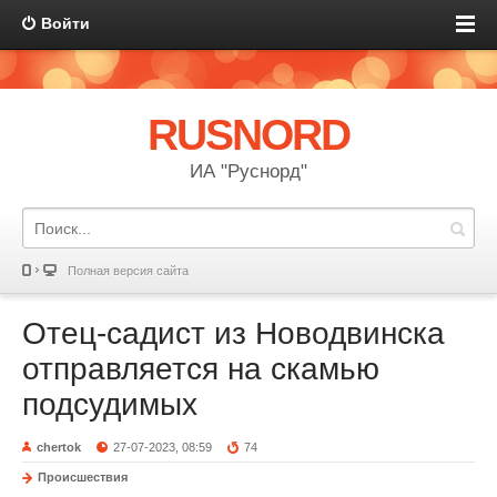
Войти
RUSNORD
ИА "Руснорд"
Полная версия сайта
Отец-садист из Новодвинска
отправляется на скамью
подсудимых
chertok
27-07-2023, 08:59
74
Происшествия