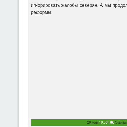
игнорировать жалобы северян. А мы прод
реформы.
29 май
16:50 |
:
Сканд