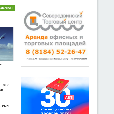
материалы
»
 так с
ев
ь был