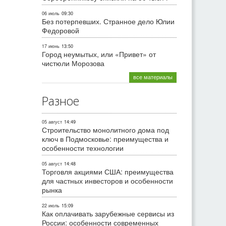
06 июль
09:30
Без потерпевших. Странное дело Юлии
Федоровой
17 июнь
13:50
Город неумытых, или «Привет» от
чистюли Морозова
все материалы
Разное
05 август
14:49
Строительство монолитного дома под
ключ в Подмосковье: преимущества и
особенности технологии
05 август
14:48
Торговля акциями США: преимущества
для частных инвесторов и особенности
рынка
22 июль
15:09
Как оплачивать зарубежные сервисы из
России: особенности современных