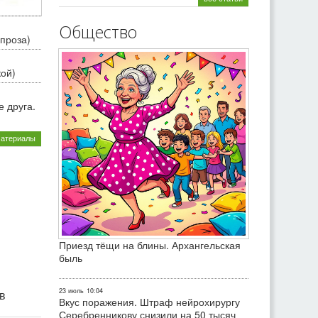
Общество
проза)
кой)
 друга.
материалы
Приезд тёщи на блины. Архангельская
быль
23 июль
10:04
ив
Вкус поражения. Штраф нейрохирургу
Серебренникову снизили на 50 тысяч