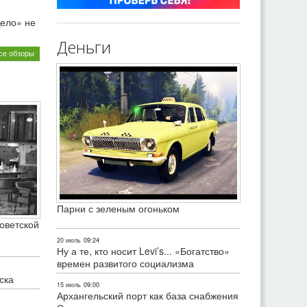
ело» не
Деньги
се обзоры
Парни с зеленым огоньком
оветской
20 июль
09:24
Ну а те, кто носит Levi’s... «Богатство»
времен развитого социализма
ска
15 июль
09:00
Архангельский порт как база снабжения