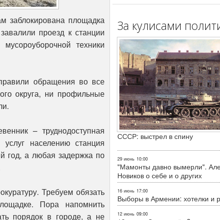
Там заблокирована площадка
За кулисами полит
завалили проезд к станции
у мусороуборочной техники
правили обращения во все
ого округа, ни профильные
ли.
венник – труднодоступная
СССР: выстрел в спину
я услуг населению станция
й год, а любая задержка по
29 июнь
10:00
"Мамонты давно вымерли". Ал
.
Новиков о себе и о других
окуратуру. Требуем обязать
16 июнь
17:00
Выборы в Армении: хотелки и 
площадке. Пора напомнить
12 июнь
09:00
ать порядок в городе, а не