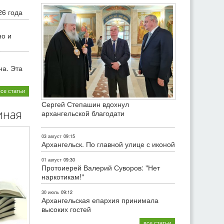
26 года
но и
на. Эта
все статьи
Сергей Степашин вдохнул
иная
архангельской благодати
03 август
09:15
Архангельск. По главной улице с иконой
01 август
09:30
Протоиерей Валерий Суворов: "Нет
наркотикам!"
30 июль
09:12
Архангельская епархия принимала
высоких гостей
все статьи