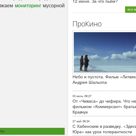
12 июня. За что пьём?
олжаем
мониторинг
мусорной
все 
ПроКино
Небо и пустота. Фильм «Литвяк
Андрея Шальопа
03 июль
09:27
От «Чиваса» до чифира. Что не
фильмом «Коммерсант» брать
Кравчук
27 май
09:24
С Хабенским в разведку. «Здес
алы
Юра» как урок толерантности