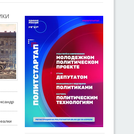
ики
ександр
реалки