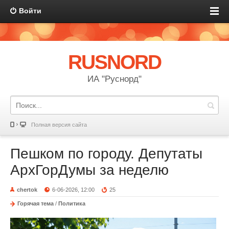
Войти
RUSNORD
ИА "Руснорд"
Полная версия сайта
Пешком по городу. Депутаты
АрхГорДумы за неделю
chertok
6-06-2026, 12:00
25
Горячая тема
/
Политика