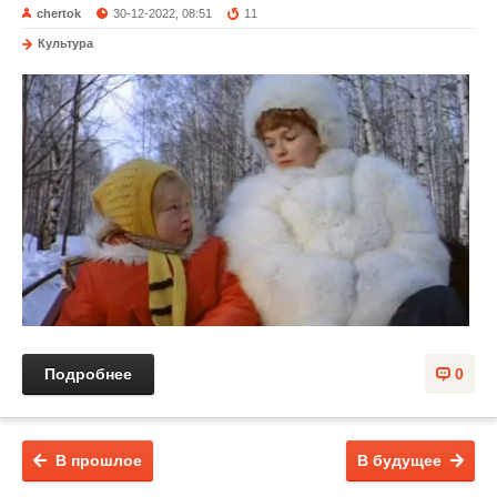
chertok
30-12-2022, 08:51
11
Культура
Подробнее
0
В прошлое
В будущее