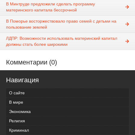
В Минтруде предложили сделать программу
материнского капитала бессрочной
В Поморье восторжествовало право семей с детьми на
пользование землей
ЛДПР: Возможности использовать материнский капитал
должны стать более широкими
Комментарии (0)
Навигация
О сайте
В мире
Экономика
Религия
Криминал