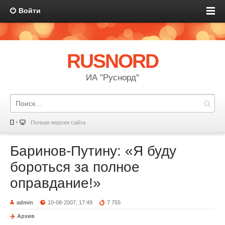
Войти
RUSNORD
ИА "Руснорд"
Полная версия сайта
Баринов-Путину: «Я буду
бороться за полное
оправдание!»
admin
10-08-2007, 17:49
7 755
Архив