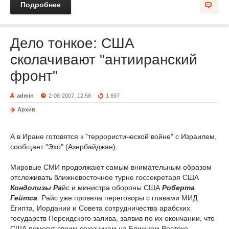
Подробнее
Дело тонкое: США
сколачивают "антииранский
фронт"
admin
2-08-2007, 12:58
1 697
Архив
А в Иране готовятся к "террористической войне" с Израилем,
сообщает "Эхо" (Азербайджан).
Мировые СМИ продолжают самым внимательным образом
отслеживать ближневосточное турне госсекретаря США
Кондолизы Ра
йс и министра обороны США
Роберта
Гейтса
. Райс уже провела переговоры с главами МИД
Египта, Иордании и Совета сотрудничества арабских
государств Персидского залива, заявив по их окончании, что
США помогут своим союзникам на Ближнем Востоке