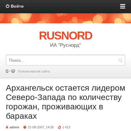
Войти
RUSNORD
ИА "Руснорд"
Полная версия сайта
Архангельск остается лидером
Северо-Запада по количеству
горожан, проживающих в
бараках
admin
21-08-2007, 14:05
1 413