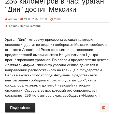
256 километров в час: ураган
"Дин" достиг Мексики
admin
21-08-2007, 12:50
2 080
Архив
/
Происшествия
Ураган "Дин", которому присвоена высшая категория
опасности, достиг во вторник побережья Мексики, сообщило
агентство Associated Press со ссылкой на заявление
представителей американского Национального Центра
прогнозирования ураганов. По словам представителя центра
Дэниэля Брауна
, эпицентр урагана сейчас движется в
направлении расположенного на границе с государством
Белиз мексиканского города Четумаль. Представители
центра ранее сообщили о том, что ураган "Дин", как и
ожидалось, усилился до пятой - высшей категории
опасности. Скорость ветра, который его сопровождает,
составляет 256 километров в час, сообщают «Известия».
Подробнее