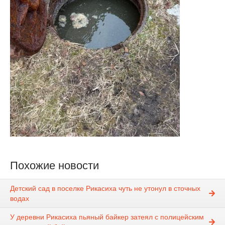
Похожие новости
Детский сад в поселке Рикасиха чуть не утонул в сточных
водах
У деревни Рикасиха пьяный байкер затеял с полицейским