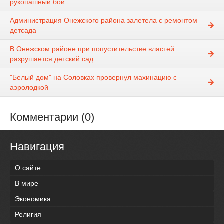
рукопашный бой
Администрация Онежского района залетела с ремонтом
детсада
В Онежском районе при попустительстве властей
разрушается детский сад
"Белый дом" на Соловках провернул махинацию с
аэролодкой
Комментарии (0)
Навигация
О сайте
В мире
Экономика
Религия