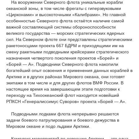
На вооружении Северного флота уникальные корабли
океанской зоны, в том числе фрегаты с гиперзвуковыми
«Цирконами» и высокоточными «Калибрами». Но главной
особенностью Северного флота остаётся наличие самой
важной составляющей системы обороноспособности
великого государства — морских стратегических ядерных
сил. На Северном флоте они представлены стратегическими
ракетоносцами проекта 667 БДРМ и приходящими им на
смену ракетными подводными крейсерами стратегического
назначения четвертого поколения проектов «Борей» и
«Борей — А». Подводники Северного флота накопили
богатейший опыт освоения и применения данных кораблей в
Арктике и в других районах Мирового океана, они готовят
экипажи в том числе и для других флотов ВМФ России. В
настоящее время на завершающем этапе подготовки к
переходу на Тихоокеанский флот находится новейший
РПКСН «Генералиссимус Суворов» проекта «Борей — А».
Подводными лодками флота непрерывно решаются
задачи боевого патрулирования и боевого дежурства в
Мировом океане и подо льдами Арктики.
Комплекс мероприятий по освоению Арктики — это одна