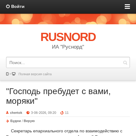
Войти
RUSNORD
ИА "Руснорд"
Полная версия сайта
"Господь пребудет с вами,
моряки"
chertok
3-06-2026, 09:20
11
Будни
/
Верую
Секретарь епархиального отдела по взаимодействию с