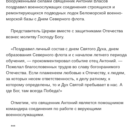
Вооруженными силами священник Антоний Власов
поздравил военнослужащих соединения строящихся и
ремонтирующихся подводных лодок Беломорской военно-
морской базы с Днем Северного флота.
Представитель Церкви вместе с защитниками Отечества
вознес молитву Господу Богу.
«Поздравил личный состав с днем Святого Духа, днем
образования Северного флота и с началом летнего периода
обучения, — прокомментировал событие отец Антоний. —
Пожелал благословенных трудов во славу богохранимого
Отечества. Если пламенеем любовью к Отечеству, к людям,
за которых несем ответственность, к делу ратному, к
которому определены, то и Дух Святой пребывает в нас. А
где Бог, там всегда Победа!»
Отметим, что священник Антоний является помощником
командира соединения по работе с верующими
военнослужащими.
***