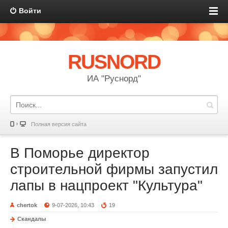
Войти
RUSNORD
ИА "Руснорд"
Полная версия сайта
В Поморье директор
строительной фирмы запустил
лапы в нацпроект "Культура"
chertok
9-07-2026, 10:43
19
Скандалы