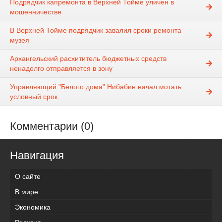
Подрядчик капремонта в Верхней Тойме уличен в
мошенничестве
В Верхней Тойме подрядчик завалил сроки ремонта
музея
Архангельский расхититель бюджетных средств
ненадолго отправляется в зону
Управляющий "Белого дома" Нибабин начал мотать
условный срок
Комментарии (0)
Навигация
О сайте
В мире
Экономика