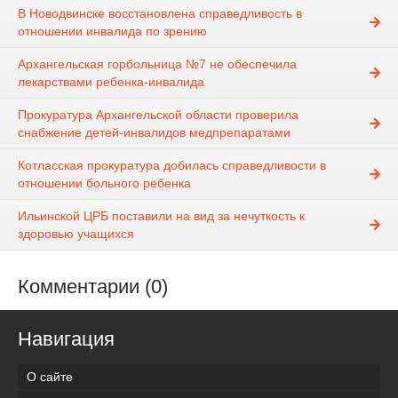
В Новодвинске восстановлена справедливость в
отношении инвалида по зрению
Архангельская горбольница №7 не обеспечила
лекарствами ребенка-инвалида
Прокуратура Архангельской области проверила
снабжение детей-инвалидов медпрепаратами
Котласская прокуратура добилась справедливости в
отношении больного ребенка
Ильинской ЦРБ поставили на вид за нечуткость к
здоровью учащихся
Комментарии (0)
Навигация
О сайте