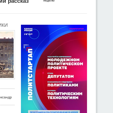
ий рассказ
неделю
ики
ександр