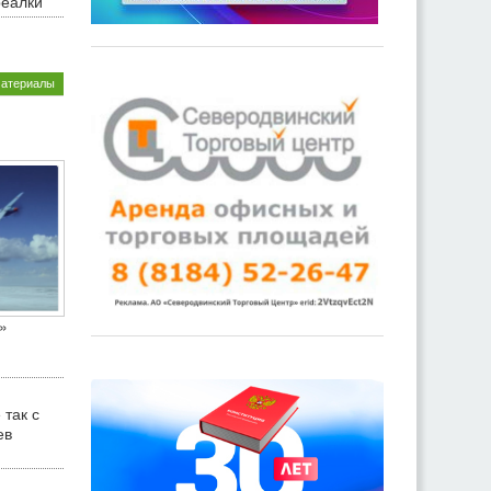
реалки
материалы
»
 так с
ев