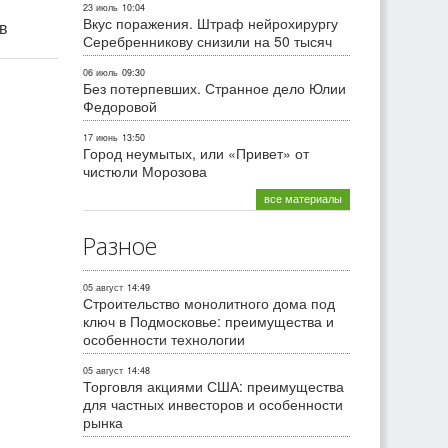
23 июль
10:04
Вкус поражения. Штраф нейрохирургу
ив
Серебренникову снизили на 50 тысяч
06 июль
09:30
Без потерпевших. Странное дело Юлии
Федоровой
17 июнь
13:50
Город неумытых, или «Привет» от
чистюли Морозова
все материалы
Разное
05 август
14:49
Строительство монолитного дома под
ключ в Подмосковье: преимущества и
особенности технологии
05 август
14:48
Торговля акциями США: преимущества
для частных инвесторов и особенности
рынка