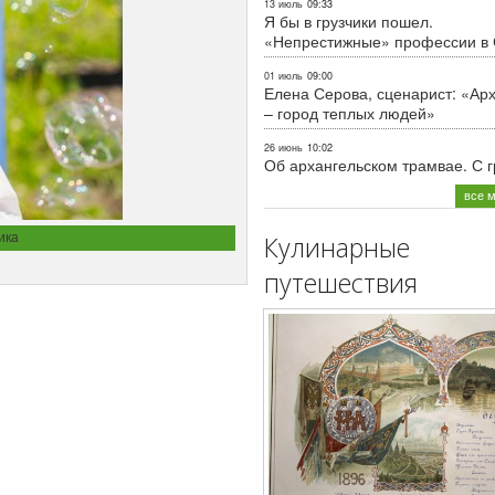
13 июль
09:33
Я бы в грузчики пошел.
«Непрестижные» профессии в
01 июль
09:00
Елена Серова, сценарист: «Ар
– город теплых людей»
26 июнь
10:02
Об архангельском трамвае. С 
все 
ика
Кулинарные
путешествия