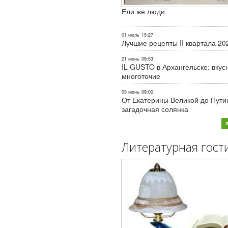
Ели же люди
01 июль
15:27
Лучшие рецепты II квартала 20
21 июнь
09:53
IL GUSTO в Архангельске: вкус
многоточие
05 июнь
09:00
От Екатерины Великой до Пути
загадочная солянка
Литературная гост