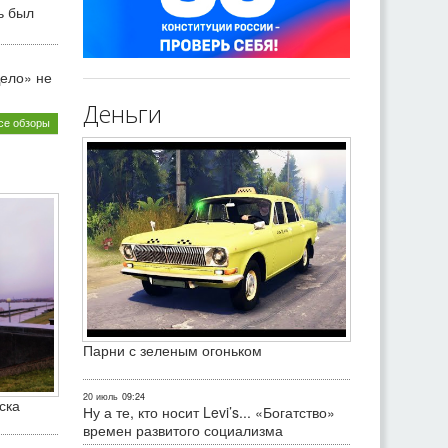
ь был
ело» не
Деньги
се обзоры
Парни с зеленым огоньком
20 июль
09:24
ска
Ну а те, кто носит Levi’s... «Богатство»
времен развитого социализма