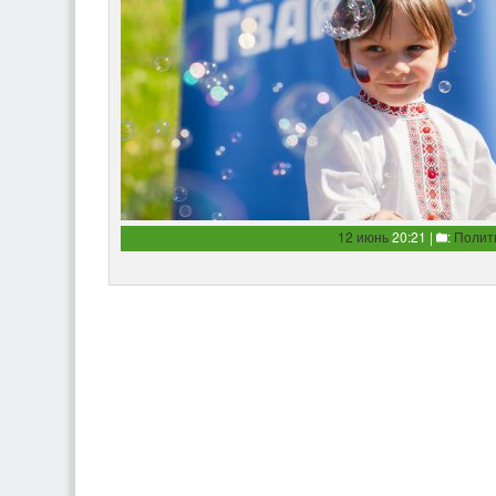
12 июнь
20:21 |
:
Полит