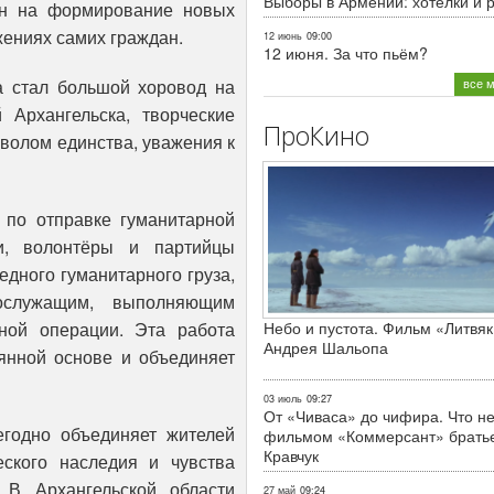
Выборы в Армении: хотелки и 
ен на формирование новых
жениях самих граждан.
12 июнь
09:00
12 июня. За что пьём?
 стал большой хоровод на
все 
 Архангельска, творческие
ПроКино
мволом единства, уважения к
по отправке гуманитарной
и, волонтёры и партийцы
дного гуманитарного груза,
ослужащим, выполняющим
ной операции. Эта работа
Небо и пустота. Фильм «Литвяк
Андрея Шальопа
оянной основе и объединяет
03 июль
09:27
От «Чиваса» до чифира. Что не
годно объединяет жителей
фильмом «Коммерсант» брать
Кравчук
еского наследия и чувства
. В Архангельской области
27 май
09:24