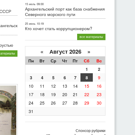
15 июль
09:00
Архангельский порт как база снабжения
 СССР
Северного морского пути
25 июнь
10:19
хангельск
Кто хочет стать коррупционером?
все материалы
грустью
«
Август 2026 »
материалы
Пн
Вт
Ср
Чт
Пт
Сб
Вс
1
2
3
4
5
6
7
8
9
10
11
12
13
14
15
16
17
18
19
20
21
22
23
24
25
26
27
28
29
30
31
Спонсор рубрики