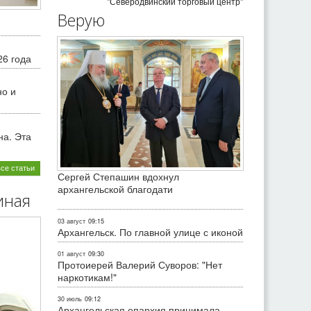
"Северодвинский торговый центр"
Верую
26 года
но и
на. Эта
все статьи
Сергей Степашин вдохнул
архангельской благодати
иная
03 август
09:15
Архангельск. По главной улице с иконой
01 август
09:30
Протоиерей Валерий Суворов: "Нет
наркотикам!"
30 июль
09:12
Архангельская епархия принимала