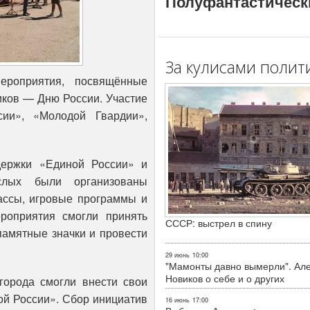
Полуфантастическ
За кулисами полит
мероприятия, посвящённые
иков — Дню России. Участие
ии», «Молодой Гвардии»,
ержки «Единой России» и
лых были организованы
лассы, игровые программы и
ероприятия смогли принять
СССР: выстрел в спину
 памятные значки и провести
29 июнь
10:00
"Мамонты давно вымерли". Ал
Новиков о себе и о других
города смогли внести свои
й России». Сбор инициатив
16 июнь
17:00