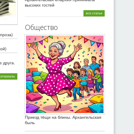
высоких гостей
все статьи
Общество
проза)
кой)
 друга.
материалы
Приезд тёщи на блины. Архангельская
быль