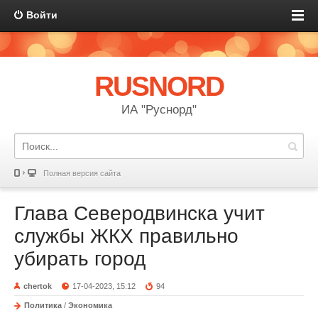
Войти
RUSNORD
ИА "Руснорд"
Полная версия сайта
Глава Северодвинска учит
службы ЖКХ правильно
убирать город
chertok
17-04-2023, 15:12
94
Политика
/
Экономика