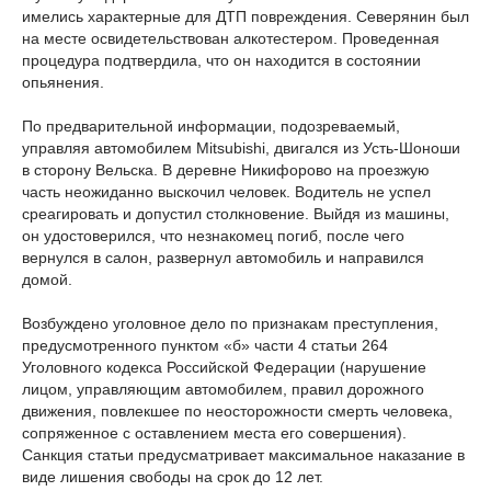
имелись характерные для ДТП повреждения. Северянин был
на месте освидетельствован алкотестером. Проведенная
процедура подтвердила, что он находится в состоянии
опьянения.
По предварительной информации, подозреваемый,
управляя автомобилем Mitsubishi, двигался из Усть-Шоноши
в сторону Вельска. В деревне Никифорово на проезжую
часть неожиданно выскочил человек. Водитель не успел
среагировать и допустил столкновение. Выйдя из машины,
он удостоверился, что незнакомец погиб, после чего
вернулся в салон, развернул автомобиль и направился
домой.
Возбуждено уголовное дело по признакам преступления,
предусмотренного пунктом «б» части 4 статьи 264
Уголовного кодекса Российской Федерации (нарушение
лицом, управляющим автомобилем, правил дорожного
движения, повлекшее по неосторожности смерть человека,
сопряженное с оставлением места его совершения).
Санкция статьи предусматривает максимальное наказание в
виде лишения свободы на срок до 12 лет.