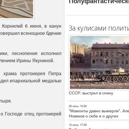
Полуфантастическ
 Корнилий 6 июня, в канун
За кулисами полит
 совершил всенощное бдение
ики, песнопения исполнил
влением Ирины Якуниной.
я храма протоиерея Петра
адил епархиальной медалью
СССР: выстрел в спину
стыря.
29 июнь
10:00
"Мамонты давно вымерли". Ал
о Господе отец протоиерей
Новиков о себе и о других
16 июнь
17:00