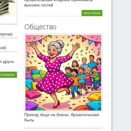
высоких гостей
все статьи
Общество
проза)
кой)
 друга.
материалы
Приезд тёщи на блины. Архангельская
быль