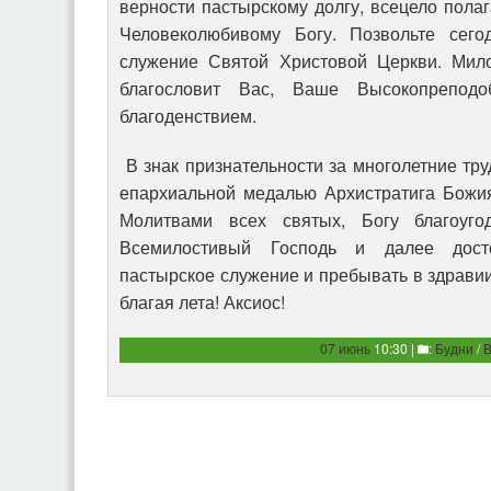
верности пастырскому долгу, всецело пола
Человеколюбивому Богу. Позвольте сего
служение Святой Христовой Церкви. Мил
благословит Вас, Ваше Высокопреподо
благоденствием.
В знак признательности за многолетние тру
епархиальной медалью Архистратига Божия
Молитвами всех святых, Богу благоуг
Всемилостивый Господь и далее дост
пастырское служение и пребывать в здравии
благая лета! Аксиос!
07 июнь
10:30 |
:
Будни
/