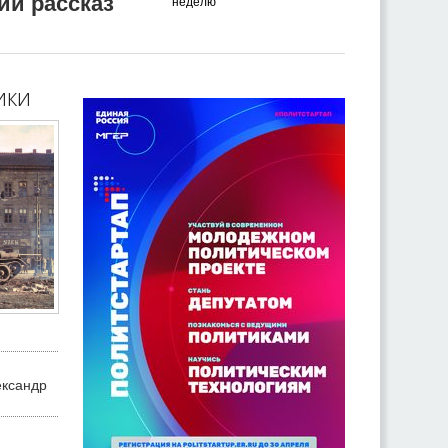
ий рассказ
неделю
ики
ександр