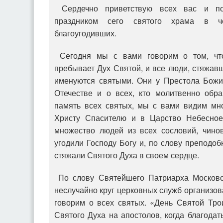
Сердечно приветствую всех вас и по
праздником сего святого храма в ч
благоугодивших.
Сегодня мы с вами говорим о том, чт
пребывает Дух Святой, и все люди, стяжавш
именуются святыми. Они у Престола Божи
Отечестве и о всех, кто молитвенно обр
память всех святых, мы с вами видим мн
Христу Спасителю и в Царство Небесное
множество людей из всех сословий, чинов
угодили Господу Богу и, по слову преподо
стяжали Святого Духа в своем сердце.
По слову Святейшего Патриарха Московск
неслучайно круг церковных служб организов
говорим о всех святых. «День Святой Тр
Святого Духа на апостолов, когда благода