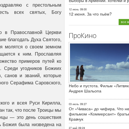
Выборы в Армении: хотелки и 
здравляю с престольным
12 июнь
09:00
есть всех святых, Богу
12 июня. За что пьём?
все 
о в Православной Церкви
ПроКино
ие благодать Духа Святого,
я молятся о своем земном
ащается к ним. Прославляя
ожество примеров путей ко
. Среди угодников Божиих
, санов и званий, которые
бного Серафима Саровского,
Небо и пустота. Фильм «Литвяк
Андрея Шальопа
ого и всея Руси Кирилла,
03 июль
09:27
От «Чиваса» до чифира. Что не
ан так, что после Троицы мы
фильмом «Коммерсант» брать
оицы — это день сошествия
Кравчук
ть Божия была низведена на
27 май
09:24