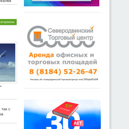
реалки
материалы
»
 так с
ев