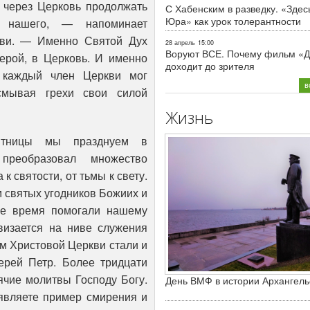
и через Церковь продолжать
С Хабенским в разведку. «Здес
Юра» как урок толерантности
 нашего, — напоминает
кви. — Именно Святой Дух
28 апрель
15:00
Воруют ВСЕ. Почему фильм «Д
ерой, в Церковь. И именно
доходит до зрителя
 каждый член Церкви мог
в
смывая грехи свои силой
Жизнь
ятницы мы празднуем в
преобразовал множество
 к святости, от тьмы к свету.
 святых угодников Божиих и
ое время помогали нашему
визается на ниве служения
м Христовой Церкви стали и
ерей Петр. Более тридцати
рячие молитвы Господу Богу.
День ВМФ в истории Архангель
являете пример смирения и