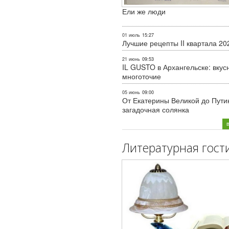
Ели же люди
01 июль
15:27
Лучшие рецепты II квартала 20
21 июнь
09:53
IL GUSTO в Архангельске: вкус
многоточие
05 июнь
09:00
От Екатерины Великой до Пути
загадочная солянка
Литературная гост