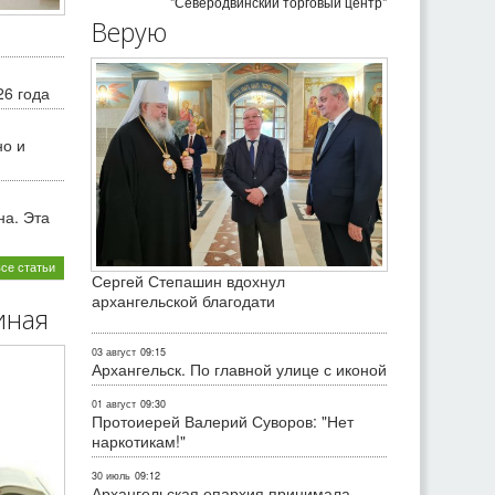
"Северодвинский торговый центр"
Верую
26 года
но и
на. Эта
все статьи
Сергей Степашин вдохнул
архангельской благодати
иная
03 август
09:15
Архангельск. По главной улице с иконой
01 август
09:30
Протоиерей Валерий Суворов: "Нет
наркотикам!"
30 июль
09:12
Архангельская епархия принимала