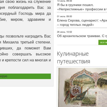
гая свою жизнь на служение
13 июль
09:33
Я бы в грузчики пошел.
дня поблагодарить Вас за
«Непрестижные» профессии в
осердный Господь мира да
01 июль
09:00
бие, миром, здравием и
Елена Серова, сценарист: «Ар
– город теплых людей»
26 июнь
10:02
ды позвольте наградить Вас
Об архангельском трамвае. С 
 Михаила третьей степени.
все 
одивших, да поможет Вам
Кулинарные
ойно совершать высокое
 и крепости сил на многая и
путешествия
Верую