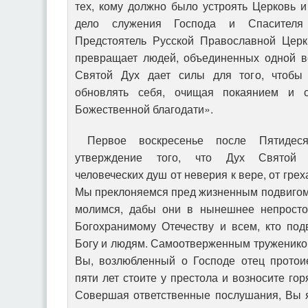
тех, кому должно было устроять Церковь 
дело служения Господа и Спасителя
Предстоятель Русской Православной Цер
превращает людей, объединенных одной в
Святой Дух дает силы для того, чтобы
обновлять себя, очищая покаянием и 
Божественной благодати».
Первое воскресенье после Пятидес
утверждение того, что Дух Святой 
человеческих душ от неверия к вере, от греха
Мы преклоняемся пред жизненным подвигом
молимся, дабы они в нынешнее непрост
Богохранимому Отечеству и всем, кто под
Богу и людям. Самоотверженным труженико
Вы, возлюбленный о Господе отец протои
пяти лет стоите у престола и возносите го
Совершая ответственные послушания, Вы 