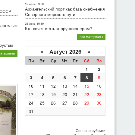
15 июль
09:00
Архангельский порт как база снабжения
 СССР
Северного морского пути
25 июнь
10:19
хангельск
Кто хочет стать коррупционером?
все материалы
грустью
«
Август 2026 »
материалы
Пн
Вт
Ср
Чт
Пт
Сб
Вс
1
2
3
4
5
6
7
8
9
10
11
12
13
14
15
16
17
18
19
20
21
22
23
24
25
26
27
28
29
30
31
Спонсор рубрики