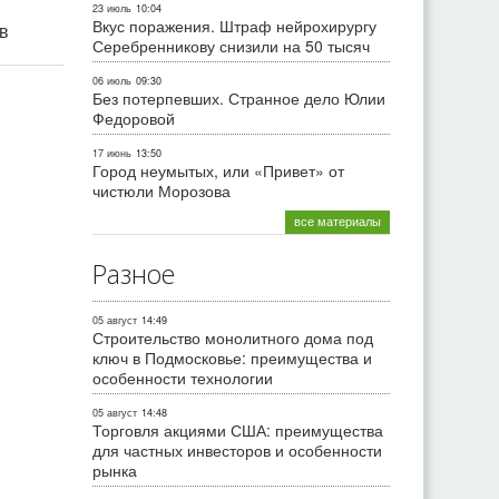
23 июль
10:04
Вкус поражения. Штраф нейрохирургу
ив
Серебренникову снизили на 50 тысяч
06 июль
09:30
Без потерпевших. Странное дело Юлии
Федоровой
17 июнь
13:50
Город неумытых, или «Привет» от
чистюли Морозова
все материалы
Разное
05 август
14:49
Строительство монолитного дома под
ключ в Подмосковье: преимущества и
особенности технологии
05 август
14:48
Торговля акциями США: преимущества
для частных инвесторов и особенности
рынка