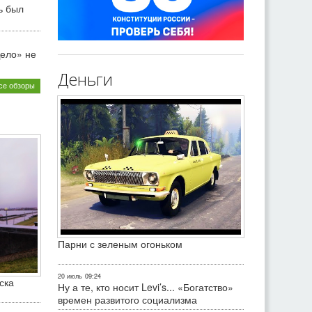
ь был
ело» не
Деньги
се обзоры
Парни с зеленым огоньком
20 июль
09:24
ска
Ну а те, кто носит Levi’s... «Богатство»
времен развитого социализма