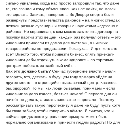
сильно удивлены, когда нас просто загородили так, что даже
те, кто звонил и кому объяснялось как нас найти, не могли
это сделать. Зависть, наверное… Во Дворце спорта были
развёрнуты представительства районов – на многих стендах
лежали разные сувениры и товары с надписями «сделано в
районе». Но спрашивая, с кем можно заключить договор на
покупку партий этих вещей, каждый раз получал ответы – это
чиновники принесли из домов для выставки, а никаких
товаров районы не представили. Показуха… И для кого это
всё? Вместо того, чтобы привезти бизнес, опять приехали
чиновники дабы отдохнуть в командировке – по торговым
центрам побегать за казённый счёт…
Как это должно быть?
Сейчас губернские власти начали
говорить, что, дескать, в будущем году ярмарка уйдёт на
другое место – в строящийся выставочный центр. Казалось
бы, здорово? Но мы, как люди бывалые, понимаем – если
чиновник за дело взялся, бояться нечего! С первого дня он
начнёт не делать, а искать виноватых в провале. Поэтому
рассматривать такую перспективу я даже не буду, пусть хотя
бы сваю забьют, чтобы говорить о чём-то. Я считаю, что и
сейчас при должном управлении ярмарка может быть
нормально организована и принести людям радость! Но для