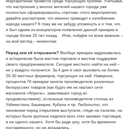
Маргаритинки провести среди торгующей публики. Учитывая,
что настроение у многих жителей нашего города уже
полностью сформировалось «против» этого мероприятия,
давайте рассмотрим, что именно приводит к озлоблению
народа нашего? К тому же не забуду упомянуть и о том, что
я был одним из инициаторов появления данной ярмарки в
городе более 20 лет назад… Итак, пойдём по всем важным –
на мой взгляд – моментам.
Перед кем её открывали?
Вообще ярмарка задумывалась
и исторически была местом торговли и местом поддержки
своего предпринимателя. Сегодня местного найти на ней –
не у каждого получится. За 4 дня я смог выловить не более
20-30 местных фермеров, торгующих на ней. Наверное,
процентов 70 ярмарки заняли производители различных
белорусских товаров (как будто им не хватает сети
магазинов «Апрель», заваливших город их
продовольствием), остальные производители сплошь из
Узбекистана, Башкирии, Кубани и пр. Любопытно, что
чиновники перед открытием выступали, глядя на палатки, на
которых были крупные надписи всех этих заезжих торговцев,
и ни одного нашего. Хотя бы ради шоу, хотя бы временно
поставленного, но не догадались…