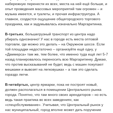
набережную перенести их всех, места на ней ещё больше, и
опыт проведения массовых мероприятий там огромен – и
музыка имеется, и туалеты, и прочая инфраструктура. А
главное, создастся ощущение общегородского торгового
праздника, как и задумывалась изначально Маргаритинка.
В-третьих
, большегрузный транспорт из центра надо
убирать однозначно! У нас в городе есть места оптовой
торговли, где можно это делать – на Окружном шоссе. Если
той площадки недостаточно – организуйте ещё одну, у
«Даммерса» там же, тем более, что именно туда ещё лет 5-7
назад планировалось переносить всю Маргаритинку. Думаю,
что против высказываний не будет, ведь с машин покупают
мешками и вывозят на легковушках – а там это сделать
гораздо легче.
В-четвёртых,
центр ярмарки, пока не построят новый,
должен располагаться в помещении Центрального рынка
города. Понятно, что там много своих арендаторов – но есть
ведь такая практика во всех заведениях, как
«спецобслуживание». Учитывая, что Центральный рынок у
нас муниципальный, город вполне может дать поручение