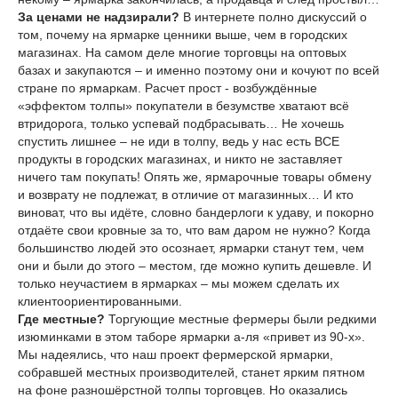
За ценами не надзирали?
В интернете полно дискуссий о
том, почему на ярмарке ценники выше, чем в городских
магазинах. На самом деле многие торговцы на оптовых
базах и закупаются – и именно поэтому они и кочуют по всей
стране по ярмаркам. Расчет прост - возбуждённые
«эффектом толпы» покупатели в безумстве хватают всё
втридорога, только успевай подбрасывать… Не хочешь
спустить лишнее – не иди в толпу, ведь у нас есть ВСЕ
продукты в городских магазинах, и никто не заставляет
ничего там покупать! Опять же, ярмарочные товары обмену
и возврату не подлежат, в отличие от магазинных… И кто
виноват, что вы идёте, словно бандерлоги к удаву, и покорно
отдаёте свои кровные за то, что вам даром не нужно? Когда
большинство людей это осознает, ярмарки станут тем, чем
они и были до этого – местом, где можно купить дешевле. И
только неучастием в ярмарках – мы можем сделать их
клиентоориентированными.
Где местные?
Торгующие местные фермеры были редкими
изюминками в этом таборе ярмарки а-ля «привет из 90-х».
Мы надеялись, что наш проект фермерской ярмарки,
собравшей местных производителей, станет ярким пятном
на фоне разношёрстной толпы торговцев. Но оказались