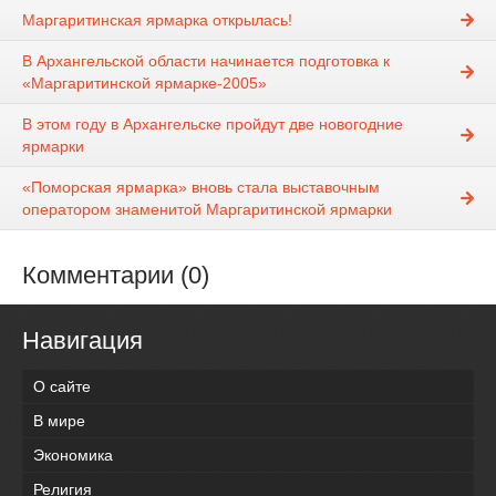
Маргаритинская ярмарка открылась!
В Архангельской области начинается подготовка к
«Маргаритинской ярмарке-2005»
В этом году в Архангельске пройдут две новогодние
ярмарки
«Поморская ярмарка» вновь стала выставочным
оператором знаменитой Маргаритинской ярмарки
Комментарии (0)
Навигация
О сайте
В мире
Экономика
Религия