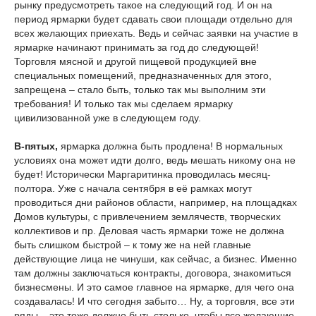
рынку предусмотреть такое на следующий год. И он на
период ярмарки будет сдавать свои площади отдельно для
всех желающих приехать. Ведь и сейчас заявки на участие в
ярмарке начинают принимать за год до следующей!
Торговля мясной и другой пищевой продукцией вне
специальных помещений, предназначенных для этого,
запрещена – стало быть, только так мы выполним эти
требования! И только так мы сделаем ярмарку
цивилизованной уже в следующем году.
В-пятых,
ярмарка должна быть продлена! В нормальных
условиях она может идти долго, ведь мешать никому она не
будет! Исторически Маргаритинка проводилась месяц-
полтора. Уже с начала сентября в её рамках могут
проводиться дни районов области, например, на площадках
Домов культуры, с привлечением землячеств, творческих
коллективов и пр. Деловая часть ярмарки тоже не должна
быть слишком быстрой – к тому же на ней главные
действующие лица не чинуши, как сейчас, а бизнес. Именно
там должны заключаться контракты, договора, знакомиться
бизнесмены. И это самое главное на ярмарке, для чего она
создавалась! И что сегодня забыто… Ну, а торговля, все эти
ряды – это тоже должно быть столько, чтобы все желающие