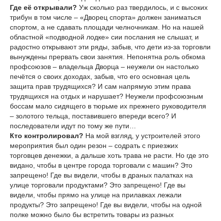
Где её открывали?
Уж сколько раз твердилось, и с высоких
трибун в том числе – «Дворец спорта» должен заниматься
спортом, а не сдавать площади челночникам. Но на нашей
областной «подводной лодке» сии послания не слышат, и
радостно открывают эти ряды, забыв, что дети из-за торговли
вынуждены прервать свои занятия. Непонятна роль обкома
профсоюзов – владельца Дворца – неужели он настолько
печётся о своих доходах, забыв, что его основная цель
защита прав трудящихся? И сам напрямую этим права
трудящихся на отдых и нарушает? Неужели профсоюзным
боссам мало сидящего в тюрьме их прежнего руководителя
– золотого тельца, поставившего впереди всего? И
последователи идут по тому же пути…
Кто контролировал?
На мой взгляд, у устроителей этого
мероприятия был один резон – содрать с приезжих
торговцев денежки, а дальше хоть трава не расти. Но где это
видано, чтобы в центре города торговали с машин? Это
запрещено! Где вы видели, чтобы в драных палатках на
улице торговали продуктами? Это запрещено! Где вы
видели, чтобы прямо на улице на прилавках лежали
продукты? Это запрещено! Где вы видели, чтобы на одной
полке можно было бы встретить товары из разных