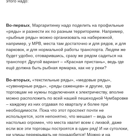
этого надо:
Во-первых
, Маргаритинку надо поделить на профильные
«ряды» и разнести их по разным территориям. Например,
«рыбные ряды» можно организовать на набережной,
например, у МРВ, места там достаточно и для рядов, и для
парковок, и для нормальной работы транспорта. Людям же
будет удобно, отоварившись, сразу же рядом садиться на
транспорт. Другой вариант – «Красная пристань», ведь где
ещё должна быть рыбная ярмарка, как не у реки?
Во-вторых,
«текстильные ряды», «медовые ряды»,
«сувенирные ряды», «ряды саженцев» и другие, где
торговцам не нужны подключения к электричеству, вполне
можно расположить по всей нашей пешеходной Чумбаровке
– каждому из них отдавая по кварталу и более при
необходимости. Пока что этот проспект почти не
используется, хотя непонятно, что мешает – ведь он
настолько огромен, что места хватит всем с лихвой, даже
если все эти торговцы построятся в один ряд! И ни сутолоки,
ни улицы перекрывать не понадобится! Можно и на