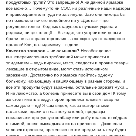
продуктовых групп? Это запрещено! А на данной ярмарке
всё можно… Почему-то ни СЭС, ни различные наши надзоры
и правоохранители туда не заглянули. Зато они никогда бы
не позволили ничего подобного ни у «Диеты» – где
регулярно гоняют бедных старушек с пучками укропа и
редиски, ни где-то ещё… Выходит, что устроители деньги
брали не за «право торговли» - а за «крышу» от надзорных
органов! Кои, по-видимому – в доле…
Качество товаров –
не слышали?
Несоблюдение
вышеперечисленных требований может привести к
эпидемиям – ведь пирожки, мясо, сладости и прочие товары,
лежащие в открытом виде, могут стать источником
заражения. Достаточно по ярмарке пройтись одному
больному, чихающему и кашляющему в разные стороны, и
все эти продукты будут заражены, остальные заразят мухи…
И не лакомство, а болезнь принесёте вы в свой дом! К тому
же стоит иметь в виду: порой привлекательный товар на
самом деле – яд! Я сам видел, как за матерчатыми
палатками, вдали от глаз покупателей, продавцы
вымачивали протухшую колбасу или рыбу в каких-то вёдрах
с химией, после выкладывая их на прилавок… Даже если
человек отравится, претензию потом предъявить ему будет
некому – ярмарка закончилась, а продавца и след простыл…