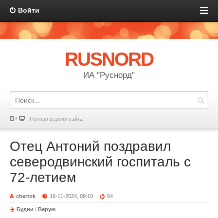
Войти
RUSNORD
ИА "Руснорд"
Полная версия сайта
Отец Антоний поздравил
северодвинский госпиталь с
72-летием
chertok
16-11-2024, 09:10
64
Будни
/
Верую