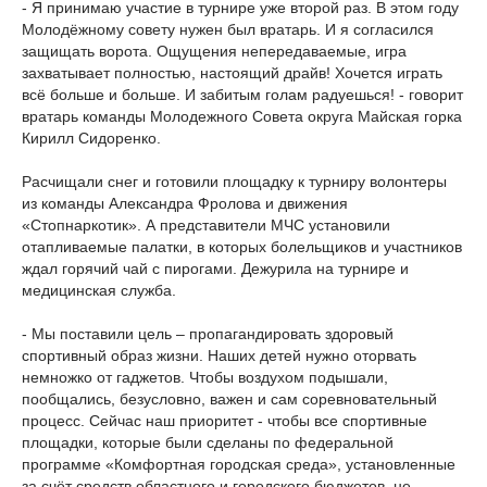
- Я принимаю участие в турнире уже второй раз. В этом году
Молодёжному совету нужен был вратарь. И я согласился
защищать ворота. Ощущения непередаваемые, игра
захватывает полностью, настоящий драйв! Хочется играть
всё больше и больше. И забитым голам радуешься! - говорит
вратарь команды Молодежного Совета округа Майская горка
Кирилл Сидоренко.
Расчищали снег и готовили площадку к турниру волонтеры
из команды Александра Фролова и движения
«Стопнаркотик». А представители МЧС установили
отапливаемые палатки, в которых болельщиков и участников
ждал горячий чай с пирогами. Дежурила на турнире и
медицинская служба.
- Мы поставили цель – пропагандировать здоровый
спортивный образ жизни. Наших детей нужно оторвать
немножко от гаджетов. Чтобы воздухом подышали,
пообщались, безусловно, важен и сам соревновательный
процесс. Сейчас наш приоритет - чтобы все спортивные
площадки, которые были сделаны по федеральной
программе «Комфортная городская среда», установленные
за счёт средств областного и городского бюджетов, не