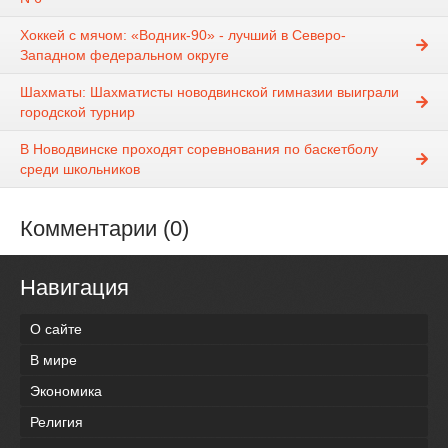
Хоккей с мячом: «Водник-90» - лучший в Северо-
Западном федеральном округе
Шахматы: Шахматисты новодвинской гимназии выиграли
городской турнир
В Новодвинске проходят соревнования по баскетболу
среди школьников
Комментарии (0)
Навигация
О сайте
В мире
Экономика
Религия