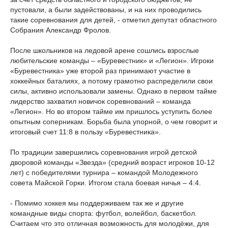
пустовали, а были задействованы, и на них проводились
такие соревнования для детей, - отметил депутат областного
Собрания Александр Фролов.
После школьников на ледовой арене сошлись взрослые
любительские команды – «Буревестник» и «Легион». Игроки
«Буревестника» уже второй раз принимают участие в
хоккейных баталиях, а потому грамотно распределили свои
силы, активно использовали замены. Однако в первом тайме
лидерство захватил новичок соревнований – команда
«Легион». Но во втором тайме им пришлось уступить более
опытным соперникам. Борьба была упорной, о чем говорит и
итоговый счет 11:8 в пользу «Буревестника».
По традиции завершились соревнования игрой детской
дворовой команды «Звезда» (средний возраст игроков 10-12
лет) с победителями турнира – командой Молодежного
совета Майской Горки. Итогом стала боевая ничья – 4:4.
- Помимо хоккея мы поддерживаем так же и другие
командные виды спорта: футбол, волейбол, баскетбол.
Считаем что это отличная возможность для молодёжи, для