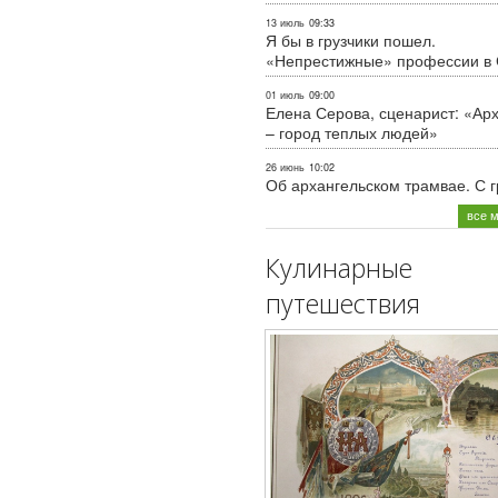
13 июль
09:33
Я бы в грузчики пошел.
«Непрестижные» профессии в
01 июль
09:00
Елена Серова, сценарист: «Ар
– город теплых людей»
26 июнь
10:02
Об архангельском трамвае. С 
все 
Кулинарные
путешествия