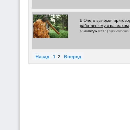
В Онеге вынесен приговор
работавшему с размахом
18 октябрь
09:17
|
Происшеств
Назад
1
2
Вперед