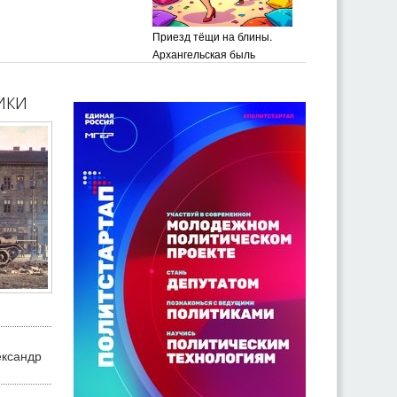
Приезд тёщи на блины.
Архангельская быль
ики
ександр