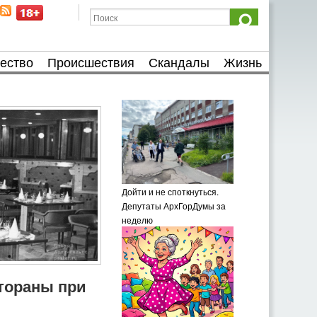
ество
Происшествия
Скандалы
Жизнь
Дойти и не споткнуться.
Депутаты АрхГорДумы за
неделю
тораны при