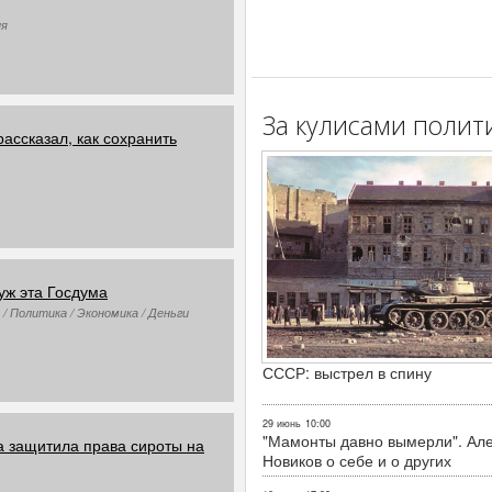
ия
За кулисами полит
рассказал, как сохранить
уж эта Госдума
/ Политика / Экономика / Деньги
СССР: выстрел в спину
29 июнь
10:00
"Мамонты давно вымерли". Ал
а защитила права сироты на
Новиков о себе и о других