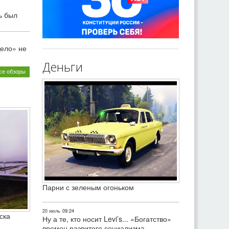
ь был
ело» не
Деньги
се обзоры
Парни с зеленым огоньком
20 июль
09:24
ска
Ну а те, кто носит Levi’s... «Богатство»
времен развитого социализма