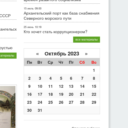
15 июль
09:00
Архангельский порт как база снабжения
 СССР
Северного морского пути
25 июнь
10:19
хангельск
Кто хочет стать коррупционером?
все материалы
грустью
«
Октябрь 2023
»
материалы
Пн
Вт
Ср
Чт
Пт
Сб
Вс
1
2
3
4
5
6
7
8
9
10
11
12
13
14
15
16
17
18
19
20
21
22
23
24
25
26
27
28
29
30
31