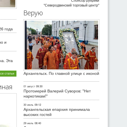
Спонсор рубрики
"Северодвинский торговый центр"
Верую
26 года
но и
на. Эта
Архангельск. По главной улице с иконой
все статьи
иная
01 август
09:30
Протоиерей Валерий Суворов: "Нет
наркотикам!"
30 июль
09:12
Архангельская епархия принимала
высоких гостей
29 июль
08:40