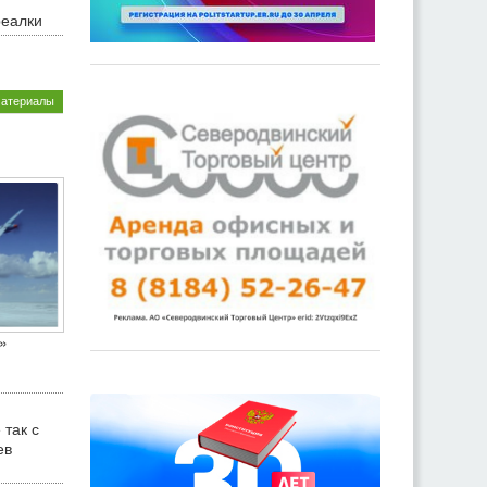
реалки
материалы
»
 так с
ев