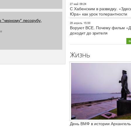
27 май
09:24
С Хабенским в разведку. «Здес
Юра» как урок толерантности
 "черному" лесорубу,
28 апрель
15:00
Воруют ВСЕ. Почему фильм «Д
ия
доходит до зрителя
в
Жизнь
День ВМФ в истории Архангель