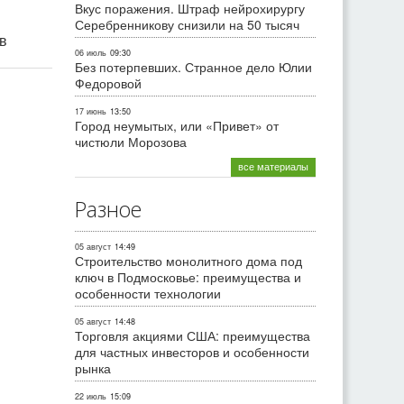
Вкус поражения. Штраф нейрохирургу
Серебренникову снизили на 50 тысяч
ив
06 июль
09:30
Без потерпевших. Странное дело Юлии
Федоровой
17 июнь
13:50
Город неумытых, или «Привет» от
чистюли Морозова
все материалы
Разное
05 август
14:49
Строительство монолитного дома под
ключ в Подмосковье: преимущества и
особенности технологии
05 август
14:48
Торговля акциями США: преимущества
для частных инвесторов и особенности
рынка
22 июль
15:09