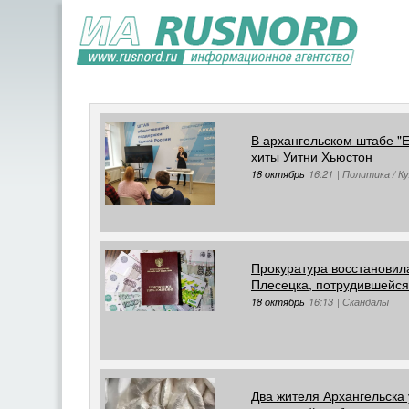
В архангельском штабе "
хиты Уитни Хьюстон
18 октябрь
16:21
|
Политика / К
Прокуратура восстановил
Плесецка, потрудившейся
18 октябрь
16:13
|
Скандалы
Два жителя Архангельска 