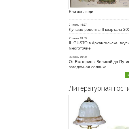
Ели же люди
01 июль
15:27
Лучшие рецепты II квартала 20
21 июнь
09:53
IL GUSTO в Архангельске: вкус
многоточие
05 июнь
09:00
От Екатерины Великой до Пути
загадочная солянка
Литературная гост