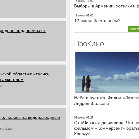
16 июнь
17:00
Выборы в Армении: хотелки и 
12 июнь
09:00
12 июня. За что пьём?
все 
ородцев поддерживают
ПроКино
ьской области пытались
м алкоголем
ия
Небо и пустота. Фильм «Литвяк
Андрея Шальопа
полчились на водоразборные
03 июль
09:27
От «Чиваса» до чифира. Что не
фильмом «Коммерсант» брать
Скандалы
Кравчук