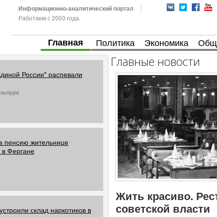
Информационно-аналитический портал
Работаем с 2003 года.
Главная
Политика
Экономика
Общ
Главные новости
Единой России" распевали
ультура
а пенсию жительнице
 в Фергане
Жить красиво. Рес
советской власти
устроили склад наркотиков в