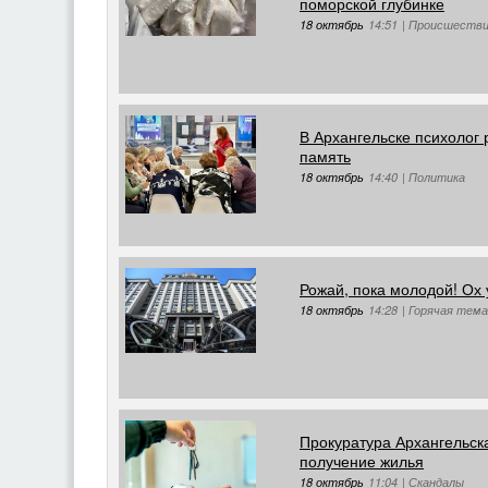
поморской глубинке
18 октябрь
14:51
|
Происшеств
В Архангельске психолог 
память
18 октябрь
14:40
|
Политика
Рожай, пока молодой! Ох 
18 октябрь
14:28
|
Горячая тема 
Прокуратура Архангельск
получение жилья
18 октябрь
11:04
|
Скандалы