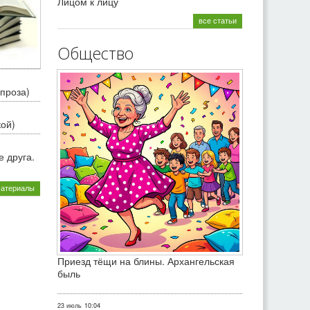
Лицом к лицу
все статьи
Общество
проза)
кой)
 друга.
материалы
Приезд тёщи на блины. Архангельская
быль
23 июль
10:04