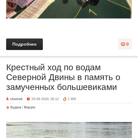
Подробнее
0
Крестный ход по водам
Северной Двины в память о
замученных большевиками
chertok
29-09-2020, 09:12
1 905
Будни
/
Верую