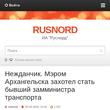
Войти
RUSNORD
ИА "Руснорд"
Полная версия сайта
Нежданчик. Мэром
Архангельска захотел стать
бывший замминистра
транспорта
chertok
29-09-2020, 16:56
1 927