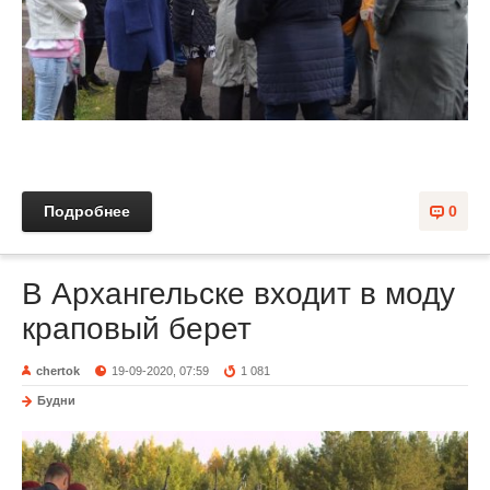
Подробнее
0
В Архангельске входит в моду
краповый берет
chertok
19-09-2020, 07:59
1 081
Будни