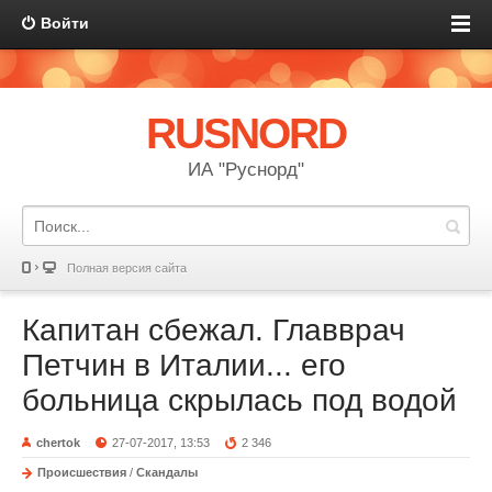
Войти
RUSNORD
ИА "Руснорд"
Полная версия сайта
Капитан сбежал. Главврач
Петчин в Италии... его
больница скрылась под водой
chertok
27-07-2017, 13:53
2 346
Происшествия
/
Скандалы