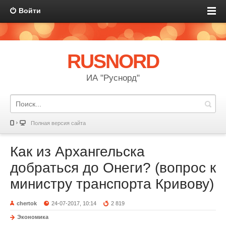
Войти
RUSNORD
ИА "Руснорд"
Полная версия сайта
Как из Архангельска
добраться до Онеги? (вопрос к
министру транспорта Кривову)
chertok
24-07-2017, 10:14
2 819
Экономика