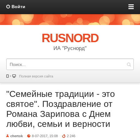
Войти
RUSNORD
ИА "Руснорд"
Полная версия сайта
"Семейные традиции - это
святое". Поздравление от
Романа Зарипова с Днем
любви, семьи и верности
chertok
8-07-2017, 15:08
2 246