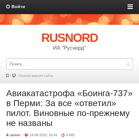
Войти
RUSNORD
ИА "Руснорд"
Полная версия сайта
Авиакатастрофа «Боинга-737»
в Перми: За все «ответил»
пилот. Виновные по-прежнему
не названы
admin
14-09-2010, 16:44
4 685