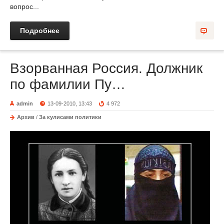
вопрос...
Подробнее
Взорванная Россия. Должник
по фамилии Пу…
admin
13-09-2010, 13:43
4 972
Архив
/
За кулисами политики