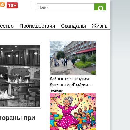
ество
Происшествия
Скандалы
Жизнь
Дойти и не споткнуться.
Депутаты АрхГорДумы за
неделю
тораны при