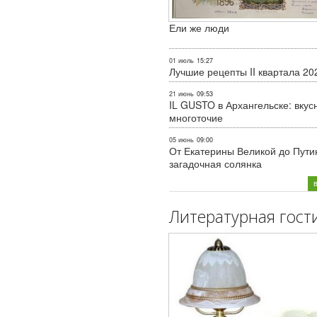
Ели же люди
01 июль
15:27
Лучшие рецепты II квартала 20
21 июнь
09:53
IL GUSTO в Архангельске: вкус
многоточие
05 июнь
09:00
От Екатерины Великой до Пути
загадочная солянка
Литературная гост