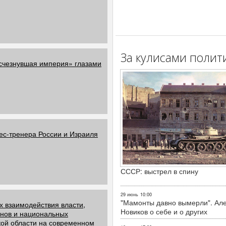
За кулисами полит
счезнувшая империя» глазами
с-тренера России и Израиля
СССР: выстрел в спину
29 июнь
10:00
"Мамонты давно вымерли". Ал
х взаимодействия власти,
Новиков о себе и о других
нов и национальных
ой области на современном