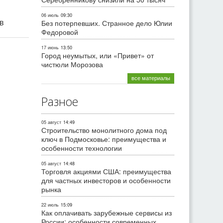
06 июль
09:30
ив
Без потерпевших. Странное дело Юлии
Федоровой
17 июнь
13:50
Город неумытых, или «Привет» от
чистюли Морозова
все материалы
Разное
05 август
14:49
Строительство монолитного дома под
ключ в Подмосковье: преимущества и
особенности технологии
05 август
14:48
Торговля акциями США: преимущества
для частных инвесторов и особенности
рынка
22 июль
15:09
Как оплачивать зарубежные сервисы из
России: особенности современных