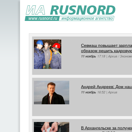
Севмаш повышает зарпла
образом решить кадрову
11 ноябрь
17:18
|
Архив / Эконом
Андрей Андреев: Дом на
11 ноябрь
16:52
|
Архив
В Архангельске за получе