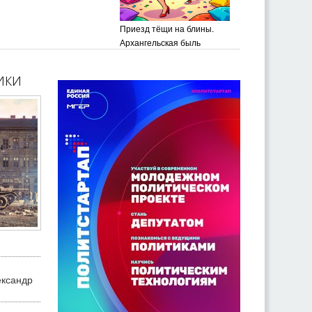
Приезд тёщи на блины.
Архангельская быль
ики
ександр