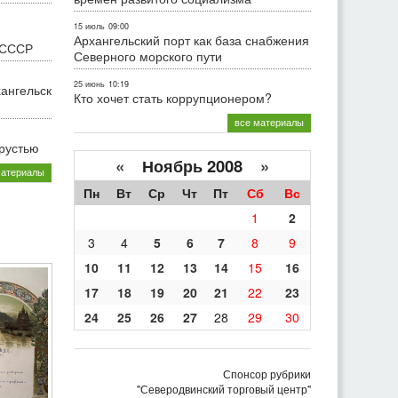
15 июль
09:00
Архангельский порт как база снабжения
 СССР
Северного морского пути
25 июнь
10:19
хангельск
Кто хочет стать коррупционером?
все материалы
грустью
«
Ноябрь 2008
»
материалы
Пн
Вт
Ср
Чт
Пт
Сб
Вс
1
2
3
4
5
6
7
8
9
10
11
12
13
14
15
16
17
18
19
20
21
22
23
24
25
26
27
28
29
30
Спонсор рубрики
"Северодвинский торговый центр"