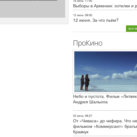
16 июнь
17:00
Выборы в Армении: хотелки и 
12 июнь
09:00
12 июня. За что пьём?
все 
ПроКино
Небо и пустота. Фильм «Литвяк
Андрея Шальопа
03 июль
09:27
От «Чиваса» до чифира. Что не
фильмом «Коммерсант» брать
Кравчук