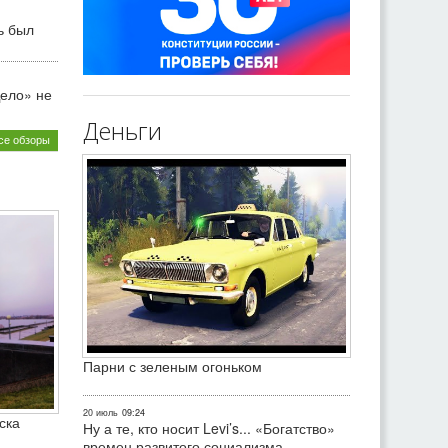
ь был
ело» не
Деньги
се обзоры
Парни с зеленым огоньком
20 июль
09:24
ска
Ну а те, кто носит Levi’s... «Богатство»
времен развитого социализма