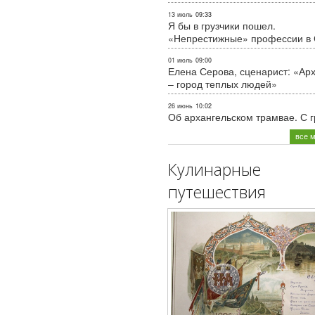
13 июль
09:33
Я бы в грузчики пошел.
«Непрестижные» профессии в
01 июль
09:00
Елена Серова, сценарист: «Ар
– город теплых людей»
26 июнь
10:02
Об архангельском трамвае. С 
все 
Кулинарные
путешествия