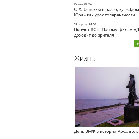
27 май
09:24
С Хабенским в разведку. «Здес
Юра» как урок толерантности
28 апрель
15:00
Воруют ВСЕ. Почему фильм «Д
доходит до зрителя
в
Жизнь
День ВМФ в истории Архангель