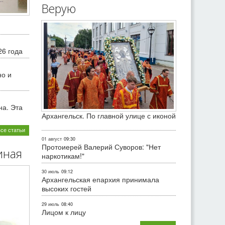
Верую
26 года
но и
на. Эта
Архангельск. По главной улице с иконой
все статьи
01 август
09:30
Протоиерей Валерий Суворов: "Нет
иная
наркотикам!"
30 июль
09:12
Архангельская епархия принимала
высоких гостей
29 июль
08:40
Лицом к лицу