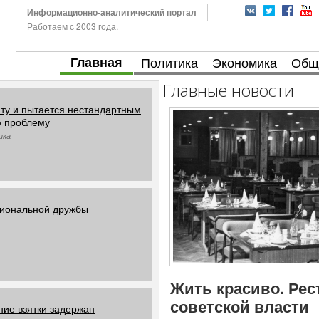
Информационно-аналитический портал
Работаем с 2003 года.
Главная
Политика
Экономика
Общ
Главные новости
ту и пытается нестандартным
ю проблему
ика
циональной дружбы
Жить красиво. Рес
советской власти
ние взятки задержан