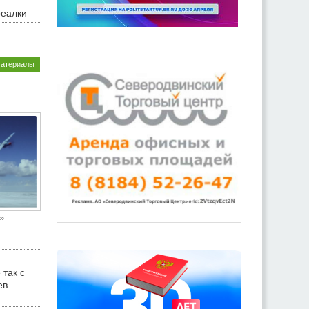
реалки
материалы
»
 так с
ев