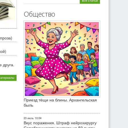
все статьи
Общество
проза)
кой)
 друга.
материалы
Приезд тёщи на блины. Архангельская
быль
23 июль
10:04
Вкус поражения. Штраф нейрохирургу
Серебренникову снизили на 50 тысяч