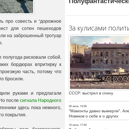
Полуфантастическ
ь про совесть и “дорожное
За кулисами полит
вест для сотен пешеходов
шли на заброшенный тротуар
о.
 полугода рисковали собой.
ких бордюрах впритирку к
роезжую часть, потому что
то бросили.
дили руками и предлагали
СССР: выстрел в спину
 Но после
сигнала Народного
техники здесь пока немного,
29 июнь
10:00
"Мамонты давно вымерли". Ал
го покрытия.
Новиков о себе и о других
16 июнь
17:00
блемы, ведь безопасность