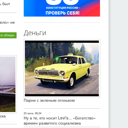
ь был
ело» не
Деньги
се обзоры
Парни с зеленым огоньком
20 июль
09:24
ска
Ну а те, кто носит Levi’s... «Богатство»
времен развитого социализма