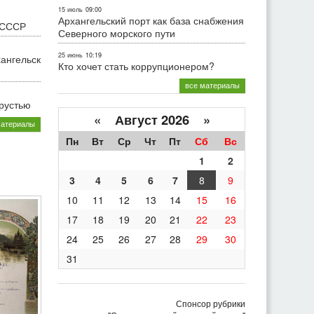
15 июль
09:00
Архангельский порт как база снабжения
 СССР
Северного морского пути
25 июнь
10:19
хангельск
Кто хочет стать коррупционером?
все материалы
грустью
«
Август 2026 »
материалы
Пн
Вт
Ср
Чт
Пт
Сб
Вс
1
2
3
4
5
6
7
8
9
10
11
12
13
14
15
16
17
18
19
20
21
22
23
24
25
26
27
28
29
30
31
Спонсор рубрики