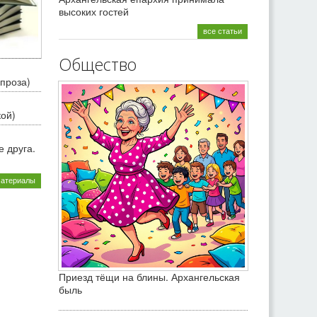
высоких гостей
все статьи
Общество
проза)
кой)
 друга.
материалы
Приезд тёщи на блины. Архангельская
быль