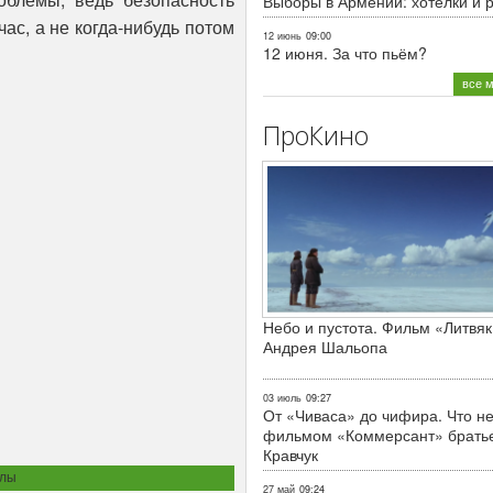
Выборы в Армении: хотелки и 
ас, а не когда-нибудь потом
12 июнь
09:00
12 июня. За что пьём?
все 
ПроКино
Небо и пустота. Фильм «Литвяк
Андрея Шальопа
03 июль
09:27
От «Чиваса» до чифира. Что не
фильмом «Коммерсант» брать
Кравчук
алы
27 май
09:24