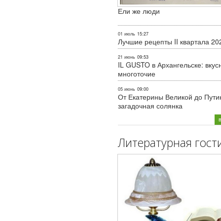
Ели же люди
01 июль
15:27
Лучшие рецепты II квартала 20
21 июнь
09:53
IL GUSTO в Архангельске: вкус
многоточие
05 июнь
09:00
От Екатерины Великой до Пути
загадочная солянка
Литературная гост