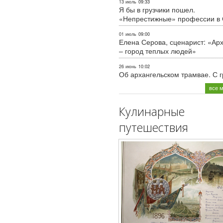
13 июль
09:33
Я бы в грузчики пошел.
«Непрестижные» профессии в
01 июль
09:00
Елена Серова, сценарист: «Ар
– город теплых людей»
26 июнь
10:02
Об архангельском трамвае. С 
все 
Кулинарные
путешествия