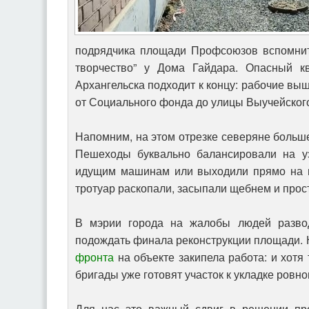
подрядчика площади Профсоюзов вспомнит
творчество” у Дома Гайдара. Опасный к
Архангельска подходит к концу: рабочие вы
от Социального фонда до улицы Выучейског
Напомним, на этом отрезке северяне больше
Пешеходы буквально балансировали на уз
идущим машинам или выходили прямо на п
тротуар раскопали, засыпали щебнем и прос
В мэрии города на жалобы людей разво
подождать финала реконструкции площади.
фронта
на объекте закипела работа: и хотя 
бригады уже готовят участок к укладке ровно
Для нас это важный сдвиг в решении про