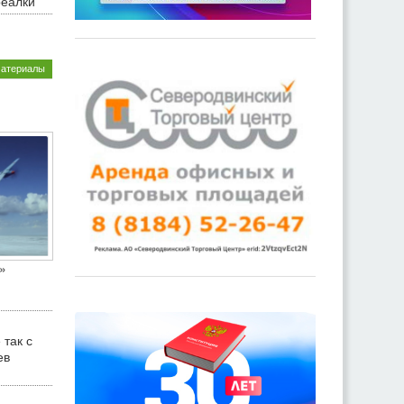
реалки
материалы
»
 так с
ев