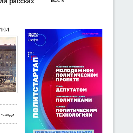
ий рассказ
неделю
ики
ександр