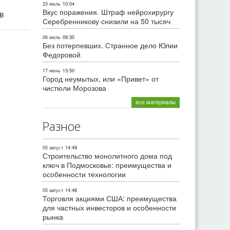
23 июль
10:04
Вкус поражения. Штраф нейрохирургу
ив
Серебренникову снизили на 50 тысяч
06 июль
09:30
Без потерпевших. Странное дело Юлии
Федоровой
17 июнь
13:50
Город неумытых, или «Привет» от
чистюли Морозова
все материалы
Разное
05 август
14:49
Строительство монолитного дома под
ключ в Подмосковье: преимущества и
особенности технологии
05 август
14:48
Торговля акциями США: преимущества
для частных инвесторов и особенности
рынка