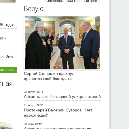
"Северодвинский торговый центр"
Верую
26 года
но и
на. Эта
все статьи
Сергей Степашин вдохнул
архангельской благодати
иная
03 август
09:15
Архангельск. По главной улице с иконой
01 август
09:30
Протоиерей Валерий Суворов: "Нет
наркотикам!"
30 июль
09:12
Архангельская епархия принимала