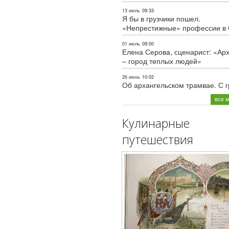
13 июль
09:33
Я бы в грузчики пошел.
«Непрестижные» профессии в
01 июль
09:00
Елена Серова, сценарист: «Ар
– город теплых людей»
26 июнь
10:02
Об архангельском трамвае. С 
все 
Кулинарные
путешествия