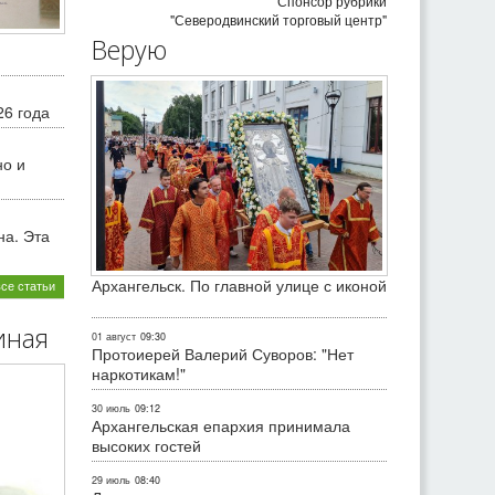
Спонсор рубрики
"Северодвинский торговый центр"
Верую
26 года
но и
на. Эта
Архангельск. По главной улице с иконой
все статьи
иная
01 август
09:30
Протоиерей Валерий Суворов: "Нет
наркотикам!"
30 июль
09:12
Архангельская епархия принимала
высоких гостей
29 июль
08:40