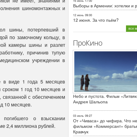
икой не имеет, знаниями и
16 июнь
17:00
Выборы в Армении: хотелки и 
полнения шиномонтажных и
12 июнь
09:00
12 июня. За что пьём?
все 
кол шины, потерпевший в
дой по замочному кольцу, в
ПроКино
ной камеры шины и разлет
работнику, причинив тупую
медицинском учреждении в
е в виде 1 года 5 месяцев
 сроком 1 год 10 месяцев и
Небо и пустота. Фильм «Литвяк
, связанной с обеспечением
Андрея Шальопа
од 10 месяцев.
03 июль
09:27
й погибшего о взыскании
От «Чиваса» до чифира. Что не
ме 2,4 миллиона рублей.
фильмом «Коммерсант» брать
Кравчук