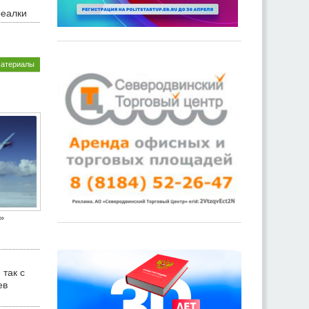
реалки
материалы
»
 так с
ев