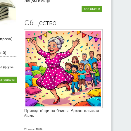
Лицом к лицу
все статьи
Общество
проза)
кой)
 друга.
материалы
Приезд тёщи на блины. Архангельская
быль
23 июль
10:04