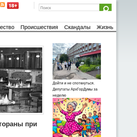
ество
Происшествия
Скандалы
Жизнь
Дойти и не споткнуться.
Депутаты АрхГорДумы за
неделю
тораны при