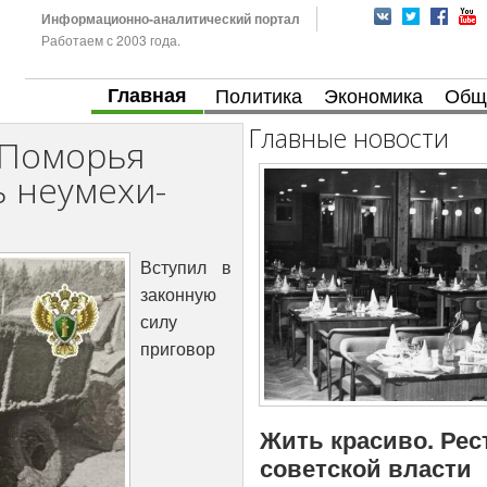
Информационно-аналитический портал
Работаем с 2003 года.
Главная
Политика
Экономика
Общ
Главные новости
 Поморья
ь неумехи-
Вступил в
законную
силу
приговор
Жить красиво. Рес
советской власти