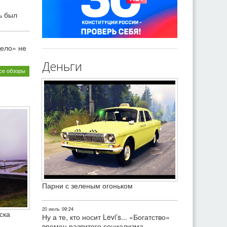
ь был
ело» не
Деньги
се обзоры
Парни с зеленым огоньком
20 июль
09:24
ска
Ну а те, кто носит Levi’s... «Богатство»
времен развитого социализма