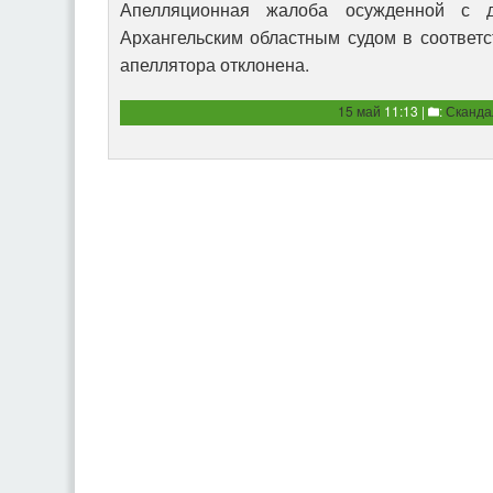
Апелляционная жалоба осужденной с д
Архангельским областным судом в соответс
апеллятора отклонена.
15 май
11:13 |
:
Сканд