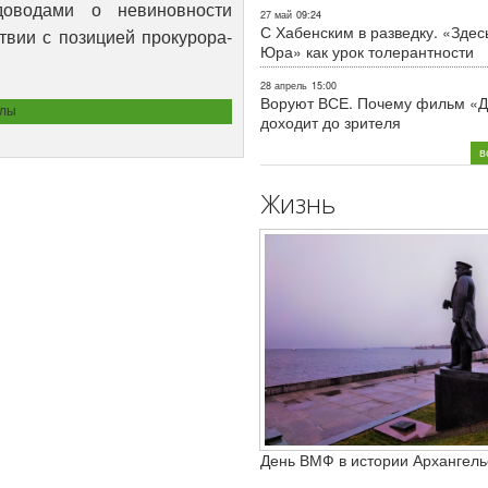
оводами о невиновности
27 май
09:24
С Хабенским в разведку. «Здес
твии с позицией прокурора-
Юра» как урок толерантности
28 апрель
15:00
Воруют ВСЕ. Почему фильм «Д
алы
доходит до зрителя
в
Жизнь
День ВМФ в истории Архангель