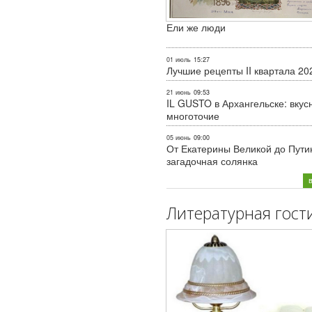
Ели же люди
01 июль
15:27
Лучшие рецепты II квартала 20
21 июнь
09:53
IL GUSTO в Архангельске: вкус
многоточие
05 июнь
09:00
От Екатерины Великой до Пути
загадочная солянка
Литературная гост