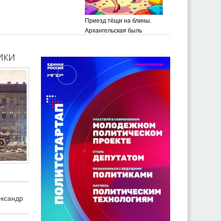
Приезд тёщи на блины.
Архангельская быль
ики
ександр