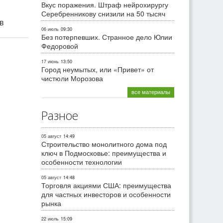
Вкус поражения. Штраф нейрохирургу
Серебренникову снизили на 50 тысяч
ив
06 июль
09:30
Без потерпевших. Странное дело Юлии
Федоровой
17 июнь
13:50
Город неумытых, или «Привет» от
чистюли Морозова
все материалы
Разное
05 август
14:49
Строительство монолитного дома под
ключ в Подмосковье: преимущества и
особенности технологии
05 август
14:48
Торговля акциями США: преимущества
для частных инвесторов и особенности
рынка
22 июль
15:09