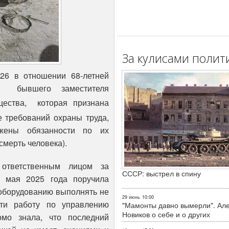
За кулисами полит
026 в отношении 68-летней
– бывшего заместителя
щества,
которая признана
 требований охраны труда,
жены обязанности по их
мерть человека).
 ответственным лицом за
СССР: выстрел в спину
9 мая 2025 года поручила
 оборудованию выполнять не
29 июнь
10:00
ти работу по управлению
"Мамонты давно вымерли". Ал
Новиков о себе и о других
омо знала, что последний